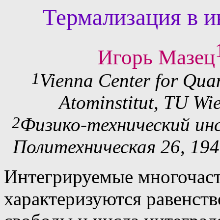
Термализация в и
Игорь Мазец
1
Vienna Center for Qua
Atominstitut, TU Wi
2
Физико-технический ин
Политехническая 26, 19
Интегрируемые многочас
характеризуются равенств