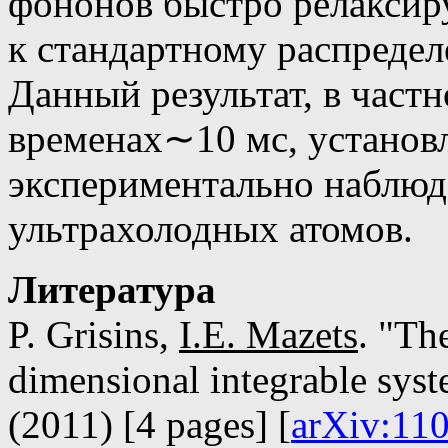
фононов быстро релаксир
к стандартному распреде
Данный результат, в частн
временах∼10 мс, установл
экспериментально наблюд
ультрахолодных атомов.
Литература
P. Grisins,
I.E. Mazets
. "Th
dimensional integrable sys
(2011) [4 pages] [
arXiv:11