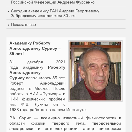
Российской Федерации Андреем Фурсенко
Сегодня академику РАН Андрею Георгиевичу
Забродскому исполняется 80 лет
Показать все
Академику Роберту
Арнольдовичу Сурису –
85 лет!
31 декабря 2021
года академику
Роберту
Арнольдовичу
Сурису
исполнилось 85 лет.
Роберт Арнольдович
родился в Москве. После
работы в НИИ «Пульсар» и
НИИ физических проблем
им. Ф.В. Лукина он с
1988 года работает в нашем Институте.
Р.А. Сурис — всемирно известный физик-теоретик в
области физики твердого тела, твердотельной
электроники и оптоэлектроники, автор пионерских