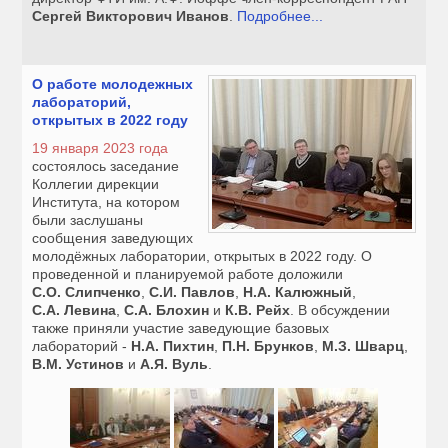
Сергей Викторович Иванов
.
Подробнее...
О работе молодежных
лабораторий,
открытых в 2022 году
19 января 2023 года
состоялось заседание
Коллегии дирекции
Института, на котором
были заслушаны
сообщения заведующих
молодёжных лаборатории, открытых в 2022 году. О
проведенной и планируемой работе доложили
С.О. Слипченко
,
С.И. Павлов
,
Н.А. Калюжный
,
С.А. Левина
,
С.А. Блохин
и
К.В. Рейх
. В обсуждении
также приняли участие заведующие базовых
лабораторий -
Н.А. Пихтин
,
П.Н. Брунков
,
М.З. Шварц
,
В.М. Устинов
и
А.Я. Вуль
.