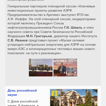
Генеральным партнером пленарной сессии «Ключевые
инвестиционные проекты развития АЗРФ.
Предпринимательство в Арктике» выступил ФТИ им.
А.Ф. Иоффе. На этой пленарной сессии, модераторами
которой являлись Президент Союза
нефтегазопромышленников России
Г.И. Шмаль
и член
научного совета при Совете безопасности Российской
Федерации
М.Н. Григорьев
, директор нашего Института
С.В. Иванов
представил проект «Малая сетевая
углеродно-нейтральная энергетика для АЗРФ на основе
микро-АЭС и когенерационных тепловых машин нового
поколения: на пути к реализации».
День российской
науки
С Днем российской
науки, 8 февраля, в