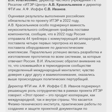
В.И. Ильгисонис
, директор Частного учреждения ГК
Росатом «ИТЭР-Центр»
А.В. Красильников
и директор
ФТИ им. А.Ф. Иоффе
С.В. Иванов
.
Оценивая результаты выполнения российских
обязательств по проекту ИТЭР в 2022 году,
А.В. Красильников особо подчеркнул важность
неукоснительного соблюдения графика поставки
компонентов, сообщив, что в 2022 году Россия
отправила 44 трейлера с коммутирующей аппаратурой,
поставила четыре первых гиротрона из восьми,
поставила оборудование по диагностическим
комплексам. Параллельно успешно велась разработка и
изготовление прототипов по всем системам, за которые
отвечает Россия. В.И. Ильгисонис обратил внимание на
то, что сложившийся в термоядерном сообществе
определенный международный менталитет, чувство
доверия к друг другу и взаимопонимание, оказались
выше происходящих политических пертурбаций.
Директор ФТИ им. А.Ф. Иоффе С.В. Иванов подчеркнул
решающую роль сотрудничества в рамках проекта ИТЭР
говорил: «Этот проект – это продукт кооперации, как
международной, так и внутри страны. Что касается
Физико-технического института, практические работы по
созданию и защите проектной документации по