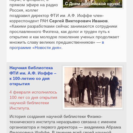
прямом эфире на радио
Россия, коллег
поздравил директор ФТИ им. А.Ф. Иоффе член-
корреспондент РАН
Сергей Викторович Иванов
.
«Какими разработками сейчас занимаются сотрудники
прославленного Физтеха, как долог и труден путь к
открытию и как молодое поколение ученых продолжает
множить славу великих предшественников» —
в
программе «Новости дня»
.
Научная библиотека
ФТИ им. А.Ф. Иоффе –
к 100-летию со дня
открытия
4 февраля
исполнилось
100 лет со дня открытия
научной библиотеки
Института.
История создания научной библиотеки Физико-
технического института неразрывно связана с именем
организатора и первого директора — академика Абрама
Федоровича Иоффе. В течение всей своей научной