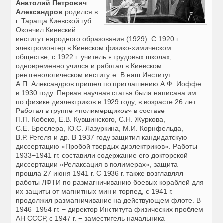
Анатолий Петрович
Александров
родился в
г. Тараща Киевской губ.
Окончил Киевский
институт народного образования (1929). С 1920 г.
электромонтер в Киевском физико-химическом
обществе, с 1922 г. учитель в трудовых школах,
одновременно учился и работал в Киевском
рентгенологическом институте. В наш Институт
А.П. Александров пришел по приглашению А.Ф. Иоффе
в 1930 году. Первая научная статья была написана им
по физике диэлектриков в 1929 году, в возрасте 26 лет.
Работал в группе «полимерщиков» в составе
П.П. Кобеко, Е.В. Кувшинского, С.Н. Журкова,
С.Е. Бреслера, Ю.С. Лазуркина, М.И. Корнфельда,
В.Р. Регеля и др. В 1937 году защитил кандидатскую
диссертацию «Пробой твердых диэлектриков». Работы
1933−1941 гг. составили содержание его докторской
диссертации «Релаксация в полимерах», защита
прошла 27 июня 1941 г. C 1936 г. также возглавлял
работы ЛФТИ по размагничиванию боевых кораблей для
их защиты от магнитных мин и торпед, с 1941 г.
продолжил размагничивание на действующем флоте. В
1946–1954 гг. − директор Института физических проблем
АН СССР, с 1947 г. − заместитель начальника