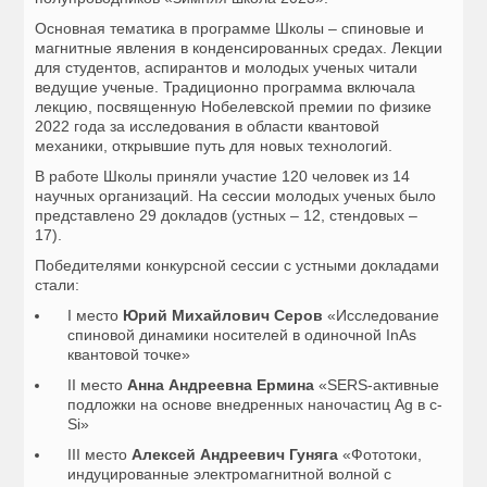
Основная тематика в программе Школы – спиновые и
магнитные явления в конденсированных средах. Лекции
для студентов, аспирантов и молодых ученых читали
ведущие ученые. Традиционно программа включала
лекцию, посвященную Нобелевской премии по физике
2022 года за исследования в области квантовой
механики, открывшие путь для новых технологий.
В работе Школы приняли участие 120 человек из 14
научных организаций. На сессии молодых ученых было
представлено 29 докладов (устных – 12, стендовых –
17).
Победителями конкурсной сессии с устными докладами
стали:
I место
Юрий Михайлович Серов
«Исследование
спиновой динамики носителей в одиночной InAs
квантовой точке»
II место
Анна Андреевна Ермина
«SERS-активные
подложки на основе внедренных наночастиц Ag в с-
Si»
III место
Алексей Андреевич Гуняга
«Фототоки,
индуцированные электромагнитной волной с