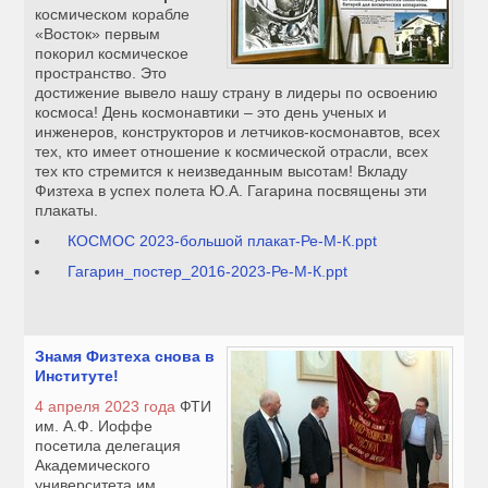
космическом корабле
«Восток» первым
покорил космическое
пространство. Это
достижение вывело нашу страну в лидеры по освоению
космоса! День космонавтики – это день ученых и
инженеров, конструкторов и летчиков-космонавтов, всех
тех, кто имеет отношение к космической отрасли, всех
тех кто стремится к неизведанным высотам! Вкладу
Физтеха в успех полета Ю.А. Гагарина посвящены эти
плакаты.
КОСМОС 2023-большой плакат-Ре-М-К.ppt
Гагарин_постер_2016-2023-Ре-М-К.ppt
Знамя Физтеха снова в
Институте!
4 апреля 2023 года
ФТИ
им. А.Ф. Иоффе
посетила делегация
Академического
университета им.