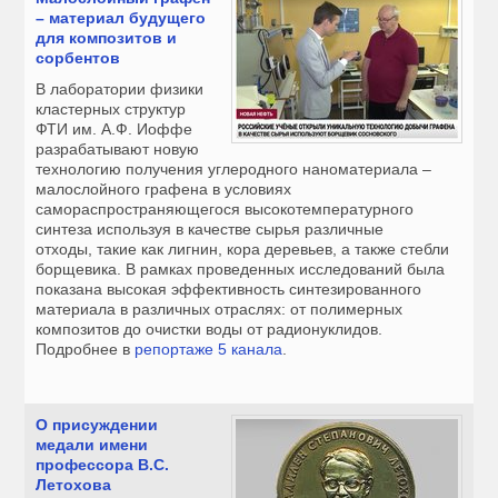
– материал будущего
для композитов и
сорбентов
В лаборатории физики
кластерных структур
ФТИ им. А.Ф. Иоффе
разрабатывают новую
технологию получения углеродного наноматериала –
малослойного графена в условиях
самораспространяющегося высокотемпературного
синтеза используя в качестве сырья различные
отходы, такие как лигнин, кора деревьев, а также стебли
борщевика. В рамках проведенных исследований была
показана высокая эффективность синтезированного
материала в различных отраслях: от полимерных
композитов до очистки воды от радионуклидов.
Подробнее в
репортаже 5 канала
.
О присуждении
медали имени
профессора В.С.
Летохова