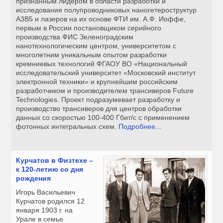
признанным лидером в области разработки и
исследования полупроводниковых наногетероструктур
А3В5 и лазеров на их основе ФТИ им. А.Ф. Иоффе,
первым в России постановщиком серийного
производства ФИС Зеленоградским
нанотехнологическим центром, университетом с
многолетним уникальным опытом разработки
кремниевых технологий ФГАОУ ВО «Национальный
исследовательский университет «Московский институт
электронной техники» и крупнейшим российским
разработчиком и производителем трансиверов Future
Technologies. Проект подразумевает разработку и
производство трансиверов для центров обработки
данных со скоростью 100-400 Гбит/с с применением
фотонных интегральных схем.
Подробнее...
Курчатов в Физтехе –
к 120-летию со дня
рождения
Игорь Васильевич
Курчатов родился 12
января 1903 г. на
Урале в семье