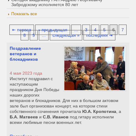
Забродскому исполняется 80 лет
Показать все
⇤ первая
« предыдущая
…
3
4
5
6
7
8
9
…
следующая »
последняя ⇥
Поздравление
ветеранов и
блокадников
4 мая 2023 года
Институт поздравил с
наступающим
праздником Дня Победы
наших дорогих
ветеранов и блокадников. Для них в большом актовом
зале был организован концерт, на котором стихи
собственного сочинения прочитала
Ю.А. Кропотина
, а
Б.А. Матвеев
и
С.В. Иванов
под гитару исполнили
всеми любимые песни военных лет.