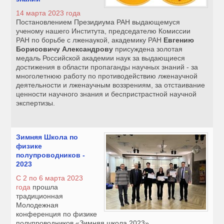
14 марта 2023 года
Постановлением Президиума РАН выдающемуся
ученому нашего Института, председателю Комиссии
РАН по борьбе с лженаукой, академику РАН
Евгению
Борисовичу Александрову
присуждена золотая
медаль Российской академии наук за выдающиеся
достижения в области пропаганды научных знаний - за
многолетнюю работу по противодействию лженаучной
деятельности и лженаучным воззрениям, за отстаивание
ценности научного знания и беспристрастной научной
экспертизы.
Зимняя Школа по
физике
полупроводников -
2023
C 2 по 6 марта 2023
года
прошла
традиционная
Молодежная
конференция по физике
полупроводников «Зимняя школа 2023».