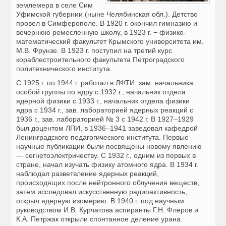
землемера в селе Сим
Уфимской губернии (ныне Челябинская обл.). Детство
провел в Симферополе. В 1920 г. окончил гимназию и
вечернюю ремесленную школу, в 1923 г. − физико-
математический факультет Крымского университета им.
М.В. Фрунзе. В 1923 г. поступил на третий курс
кораблестроительного факультета Петроградского
политехнического института.
С 1925 г. по 1944 г. работал в ЛФТИ: зам. начальника
особой группы по ядру с 1932 г., начальник отдела
ядерной физики с 1933 г., начальник отдела физики
ядра с 1934 г., зав. лабораторией ядерных реакций с
1936 г., зав. лабораторией № 3 с 1942 г. В 1927–1929
был доцентом ЛПИ, в 1936–1941 заведовал кафедрой
Ленинградского педагогического института. Первые
научные публикации были посвящены новому явлению
— сегнетоэлектричеству. С 1932 г., одним из первых в
стране, начал изучать физику атомного ядра. В 1934 г.
наблюдал разветвление ядерных реакций,
происходящих после нейтронного облучения веществ,
затем исследовал искусственную радиоактивность,
открыл ядерную изомерию. В 1940 г. под научным
руководством И.В. Курчатова аспиранты Г.Н. Флеров и
К.А. Петржак открыли спонтанное деление урана.