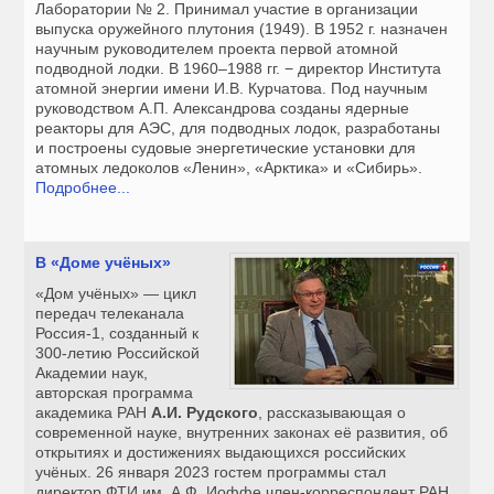
Лаборатории № 2. Принимал участие в организации
выпуска оружейного плутония (1949). В 1952 г. назначен
научным руководителем проекта первой атомной
подводной лодки. В 1960–1988 гг. − директор Института
атомной энергии имени И.В. Курчатова. Под научным
руководством А.П. Александрова созданы ядерные
реакторы для АЭС, для подводных лодок, разработаны
и построены судовые энергетические установки для
атомных ледоколов «Ленин», «Арктика» и «Сибирь».
Подробнее...
В «Доме учёных»
«Дом учёных» — цикл
передач телеканала
Россия-1, созданный к
300-летию Российской
Академии наук,
авторская программа
академика РАН
А.И. Рудского
, рассказывающая о
современной науке, внутренних законах её развития, об
открытиях и достижениях выдающихся российских
учёных. 26 января 2023 гостем программы стал
директор ФТИ им. А.Ф. Иоффе член-корреспондент РАН