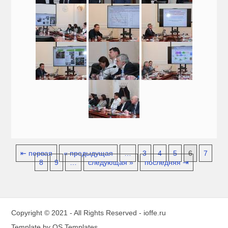
⇤ первая
« предыдущая
…
3
4
5
6
7
8
9
…
следующая »
последняя ⇥
Copyright © 2021 - All Rights Reserved -
ioffe.ru
Template by
OS Templates