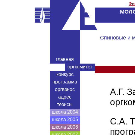
Фи
МОЛО
Спиновые и м
главная
оргкомитет
конкурс
программа
оргвзнос
А.Г. 
адрес
оргко
тезисы
школа 2004
С.А. 
школа 2005
школа 2006
прогр
школа 2007