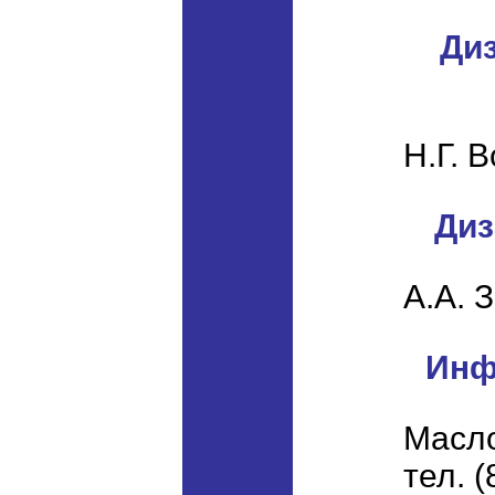
Диз
Н.Г. 
Диз
А.А. 
Инф
Масл
тел. 