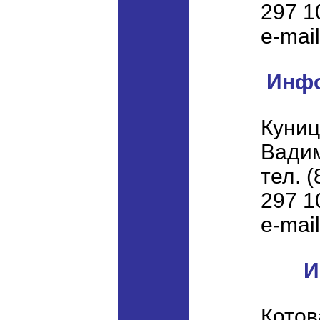
297 1
e-mai
Инфо
Куниц
Вади
тел. 
297 1
e-mai
И
Котов