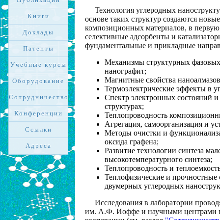
Технология углеродных нанострукту
Книги
основе таких структур создаются новы
композиционных материалов, в первую 
Доклады
селективные адсорбенты и катализатор
фундаментальные и прикладные направ
Патенты
Механизмы структурных фазовых п
Учебные курсы
нанографит;
Магнитные свойства наноалмазов
Оборудование
Термоэлектрические эффекты в у
Сотрудничество
Спектр электронных состояний и
структурах;
Конференции
Теплопроводность композиционны
Агрегация, самоорганизация и ус
Ссылки
Методы очистки и функционализа
оксида графена;
Адреса
Развитие технологии синтеза ма
высокотемпературного синтеза;
Теплопроводность и теплоемкость
Теплофизические и прочностные 
двумерных углеродных нанострук
Исследования в лаборатории провод
им. А.Ф. Иоффе и научными центрами в