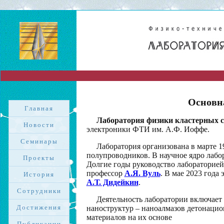
Основн
Главная
Лаборатория физики кластерных 
Новости
электроники ФТИ им. А.Ф. Иоффе.
Семинары
?>
Лаборатория организована в марте 1
полупроводников. В научное ядро лабо
Проекты
Долгие годы руководство лабораторией
профессор
А.Я. Вуль
. В мае 2023 года
История
А.Т. Дидейкин
.
Сотрудники
Деятельность лаборатории включает
Достижения
наноструктур – наноалмазов детонацио
материалов на их основе
Публикации