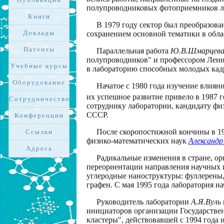
полупроводниковых фотоприемников ла
Книги
В 1979 году сектор был преобразова
Доклады
сохранением основной тематики в обл
Патенты
Параллельная работа
Ю.В.Шмарцев
полупроводников" и профессором Ленин
Учебные курсы
в лабораторию способных молодых кадр
Оборудование
Начатое с 1980 года изучение влиян
их успешное развитие привело в 1987
Сотрудничество
сотруднику лаборатории, кандидату фи
СССР.
Конференции
После скоропостижной кончины в 1
Ссылки
физико-математических наук
Александр
Адреса
Радикальные изменения в стране, о
переориентации направления научных 
углеродные наноструктуры: фуллерены
графен. С мая 1995 года лаборатория н
Руководитель лаборатории
А.Я.Вуль
инициаторов организации Государстве
кластеры", действовавшей с 1994 года 