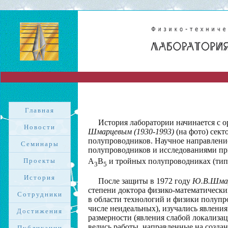
Главная
История лаборатории начинается с о
Новости
Шмарцевым (1930-1993)
(на фото) сект
полупроводников. Научное направление
Семинары
?>
полупроводников и исследованиями пр
Проекты
А
В
и тройных полупроводниках (тип
3
5
История
После защиты в 1972 году
Ю.В.Шма
степени доктора физико-математически
Сотрудники
в области технологий и физики полупр
числе неидеальных), изучались явлени
Достижения
размерности (явления слабой локализац
велись работы, направленные на созд
Публикации