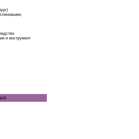
ург)
 спиновыми,
редство
ии и инструмент
ных