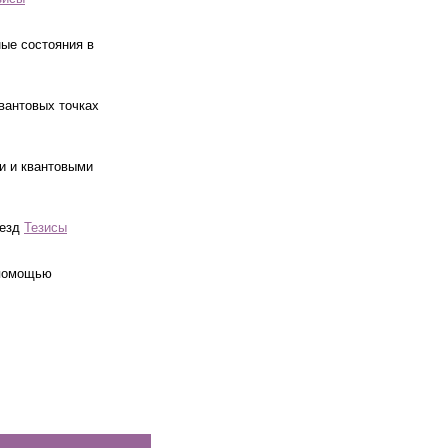
ые состояния в
вантовых точках
и и квантовыми
везд
Тезисы
 помощью