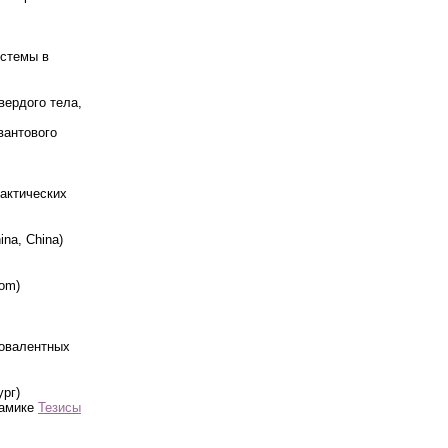
истемы в
вердого тела,
вантового
рактических
ina, China)
dom)
ровалентных
ург)
намике
Тезисы