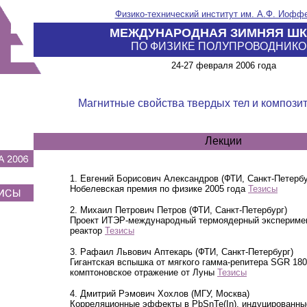
Физико-технический институт им. А.Ф. Иофф
МЕЖДУНАРОДНАЯ ЗИМНЯЯ Ш
ПО ФИЗИКЕ ПОЛУПРОВОДНИКО
24-27
февраля 200
6
года
Магнитные свойства твердых тел и компози
Лекции
1. Евгений Борисович Александров (ФТИ, Санкт-Петербу
Нобелевская премия по физике 2005 года
Тезисы
2. Михаил Петрович Петров (ФТИ, Санкт-Петербург)
Проект ИТЭР-международный термоядерный экспериме
реактор
Тезисы
3. Рафаил Львович Аптекарь (ФТИ, Санкт-Петербург)
Гигантская вспышка от мягкого гамма-репитера SGR 180
комптоновское отражение от Луны
Тезисы
4. Дмитрий Рэмович Хохлов (МГУ, Москва)
Корреляционные эффекты в PbSnTe(In), индуцированн