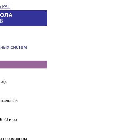
е РАН
КОЛА
В
тных систем
рг)
.
нтальный
6-20 и ее
ые переменным