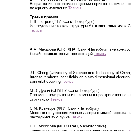
Возрастание фотолюминесценции пористого кремния по
лазерного излучения
Тезисы
Третья премия
П.В. Петров (ФТИ, Санкт-Петербург)
Исследование тонкой структуры A+ в квантовых ямах 
Тезисы
А.А. Макарова (СПбГХПА, Санкт-Петербург)
вне конкурс
Дизайн компьютерных презентаций
Тезисы
J.L. Cheng (University of Science and Technology of China,
Intense terahertz laser fields on a two-dimensional electro
spin-orbit coupling
Тезисы
М.Э. Дурач (СПбГПУ, Санкт-Петербург)
Плазмон - поляритоны и плазмоны в пространственно -
структурах
Тезисы
С.М. Кузнецов (ФТИ, Санкт-Петербург)
Мощные полупроводниковые лазеры с малой вертикаль
расходимомтью пучка
Тезисы
Е.Н. Морозова (ИПТМ РАН, Черноголовка)
Туннелирование тяжелых и легких двумерных дырок
Те