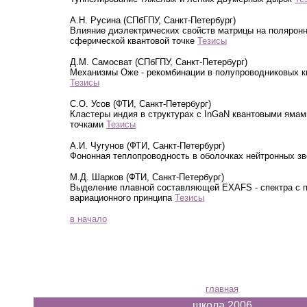
А.Н. Русина (СПбГПУ, Санкт-Петербург)
Влияние диэлектрических свойств матрицы на поляронн
сферической квантовой точке
Тезисы
Д.М. Самосват (СПбГПУ, Санкт-Петербург)
Механизмы Оже - рекомбинации в полупроводниковых к
Тезисы
С.О. Усов (ФТИ, Санкт-Петербург)
Кластеры индия в структурах с InGaN квантовыми ямам
точками
Тезисы
А.И. Чугунов (ФТИ, Санкт-Петербург)
Фононная теплопроводность в оболочках нейтронных з
М.Д. Шарков (ФТИ, Санкт-Петербург)
Выделение плавной составляющей EXAFS - спектра с
вариационного принципа
Тезисы
в начало
главная
школа 2006