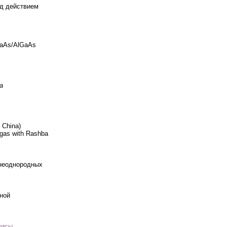
д действием
GaAs/AlGaAs
а
 China)
n gas with Rashba
 неоднородных
ной
зисы