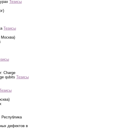
турах
Тезисы
рг)
ка
Тезисы
 Москва)
х
езисы
r: Charge
rge qubits
Тезисы
Тезисы
осква)
х
, Республика
нных дефектов в