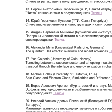
Спиновая релаксация в полупроводниках и гетерострук
13. Сергей Анатольевич Тарасенко (ФТИ, Санкт-Петербу
"Чисто" спиновые токи в полупроводниках
Тезисы
14. Юрий Георгиевич Кусраев (ФТИ, Санкт-Петербург)
Спин-зависимые явления в наноструктурах и спинтрони
15. Андрей Сергеевич Мищенко (Курчатовский институт,
Поляроны и поляронный металл в высокотемпературны
сверхпроводниках
Тезисы
16. Alexander Mirlin (Universitaet Karlsruhe, Germany)
The quantum Hall effects: overview and recent advances
Т
17. Yuri Galperin (University of Oslo, Norway)
Tunneling between a superconductor and a hopping insulato
transport through the interface and energy relaxation in cha
18. Michael Pollak (University of California, USA)
Spin Glass and Electron Glass, Similarities and Difference
19. Борис Аронович Аронзон (Курчатовский институт, М
Эффекты неупорядоченности в разбавленных магнитны
полупроводниках
Тезисы
20. Николай Александрович Поклонский (Беларуский ГУ
Беларусь)
Магнитная активность переходных металлов и собстве