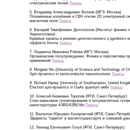
электрическим полем
Тезисы
5. Владимир Александрович Волков (ИРЭ, Москва)
Плазменные колебания и СВЧ отклик 2D электронной с
магнитном поле
Тезисы
6. Валерий Тимофеевич Долгополов (Институт физики т
Черноголовка)
Краевые каналы в режиме целочисленного и дробного к
эффекта Холла
Тезисы
7. Людмила Ивановна Рябова (МГУ, Москва)
Органические полупроводники. Физика и перспектива п
применений
Тезисы
8. Mingwei Wu (University of Science and Technology of Ch
Spin dynamics in semiconductor nanostructures
Тезисы
9. Richard Harley (University of Southampton, United King
Electron spin-dynamics in GaAs quantum wells
Тезисы
10. Алексей Акимович Торопов (ФТИ, Санкт-Петербург)
Спин-зависимое туннелирование в полумагнитных гете
наноструктурах A3B5/A2B6:Mn
Тезисы
11. Валентин Юрьевич Качоровский (ФТИ, Санкт-Петерб
Эффекты "памяти" в магнетотранспорте и спиновой ди
12. Леонид Евгеньевич Голуб (ФТИ, Санкт-Петербург)