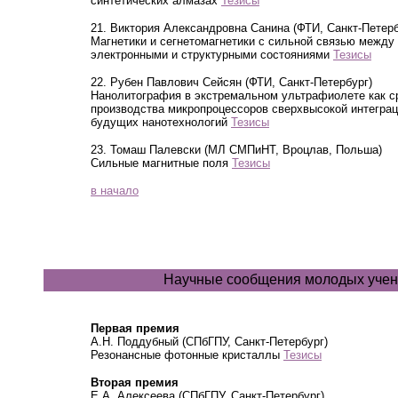
синтетических алмазах
Тезисы
21. Виктория Александровна Санина (ФТИ, Санкт-Петерб
Магнетики и сегнетомагнетики с сильной связью между
электронными и структурными состояниями
Тезисы
22. Рубен Павлович Сейсян (ФТИ, Санкт-Петербург)
Нанолитография в экстремальном ультрафиолете как с
производства микропроцессоров сверхвысокой интеграц
будущих нанотехнологий
Тезисы
23. Томаш Палевски (МЛ СМПиНТ, Вроцлав, Польша)
Сильные магнитные поля
Тезисы
в начало
Научные сообщения молодых уче
Первая премия
А.Н. Поддубный (СПбГПУ, Санкт-Петербург)
Резонансные фотонные кристаллы
Тезисы
Вторая премия
Е.А. Алексеева (СПбГПУ, Санкт-Петербург)