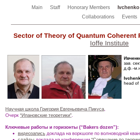
Main
Staff
Honorary Members
Ivchenk
Collaborations
Events
Sector of Theory of Quantum Coherent
Ioffe Institute
Ивченк
зав. се
д.ф.-м.
Ivchenk
head of
Научная школа Григория Евгеньевича Пикуса
,
Очерк
“Ипановские теоретики”
.
Ключевые работы и горизонты (“Bakers dozen”):
видеозапись
доклада на воркшопе по волноводной кван
cлайды
доклада на конференции
“Совещание по теории