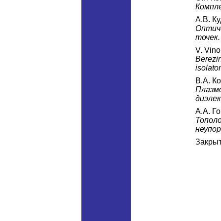
Компле
А.В. К
Оптич
точек.
V. Vino
Berezin
isolator
В.А. К
Плазм
диэлек
А.А. Г
Тополо
неупор
Закры