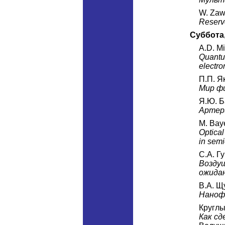
W. Zaw
Reservo
Суббота
A.D. Mi
Quantum
electro
П.П. Я
Мир ф
Я.Ю. Б
Артери
M. Bay
Optical
in semi
С.А. Г
Возду
ожидан
В.А. Щ
Наноф
Круглы
Как с