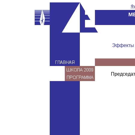
Фи
М
Эффекты в
Председат