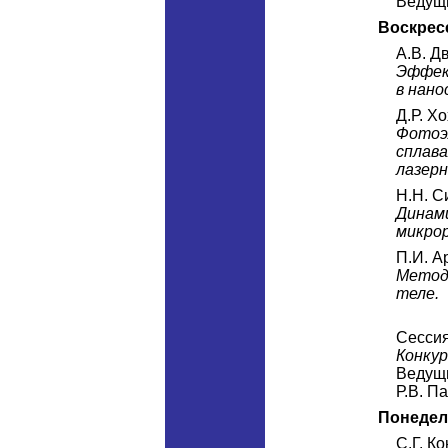
Ведущи
Воскресе
А.В. Д
Эффек
в нано
Д.Р. Х
Фотоэ
сплава
лазерн
Н.Н. С
Динами
микро
П.И. А
Метод
теле.
Сессия
Конкур
Ведущи
Р.В. П
Понедел
С.Г. К