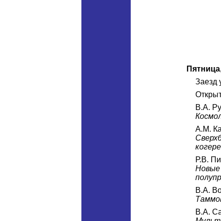
Пятница
Заезд 
Откры
В.А. Р
Космол
А.М. К
Сверх
когере
Р.В. П
Новые 
полупр
В.А. В
Таммов
В.А. С
Мульт