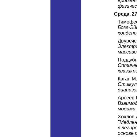
Криоген
физичес
Среда, 2
Тимофее
Бозе-Эй
конденс
Двурече
Электро
массиво
Поддубн
Оптиче
квазикр
Каган М
Стимули
диапазо
Арсеев 
Взаимод
модами 
Хохлов Д
"Медлен
в легир
основе 