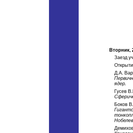
Вторник,
Заезд у
Открыт
Д.А. Ва
Первичн
ядер.
Гусев В.
Сфериче
Боков В
Гигант
тонкопл
Нобелев
Демихов