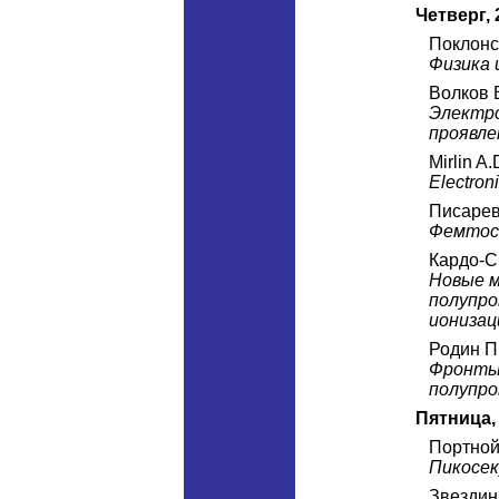
Четверг,
Поклонс
Физика 
Волков 
Электро
проявле
Mirlin A.
Electron
Писарев
Фемтос
Кардо-С
Новые 
полупро
ионизац
Родин П
Фронты 
полупро
Пятница,
Портной
Пикосе
Звездин 