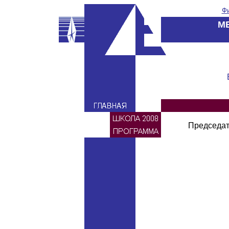
Фи
М
Председат