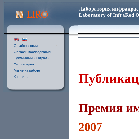
Лаборатория инфракрас
Laboratory of InfraRed O
О лаборатории
Области исследования
Публикации и награды
Фотогалерея
Мы не на работе
Публикац
Контакты
Премия им
2007