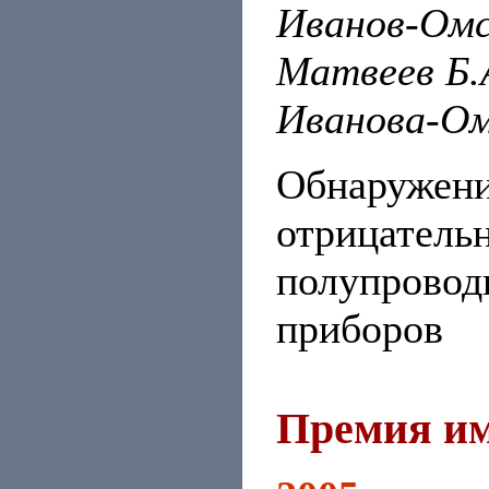
Иванов-Омск
Матвеев Б.А
Иванова-Ом
Обнаружени
отрицатель
полупроводн
пр
Премия им