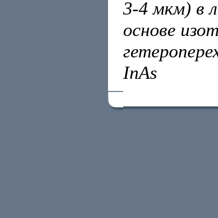
3-4 мкм) в 
основе изо
гетероперех
InAs