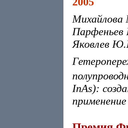
2005
Михайлова М
Парфеньев Р
Яковлев Ю.
Гетероперех
полупровод
InAs): созд
применение
Премия Фи