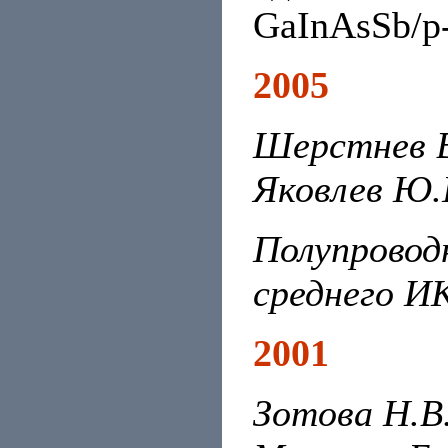
GaInAsSb/p
2005
Шерстнев В.
Яковлев Ю.П
Полупровод
среднего И
2001
Зотова Н.В.