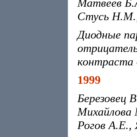
Матвеев Б.
Стусь Н.М.,
Диодные па
отрицатель
контраста 
1999
Березовец В
Михайлова М
Рогов А.Е.,