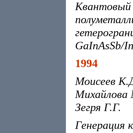
Квантовый
полуметалл
гетерограни
GaInAsSb/I
1994
Моисеев К.Д
Михайлова 
Зегря Г.Г.
Генерация к