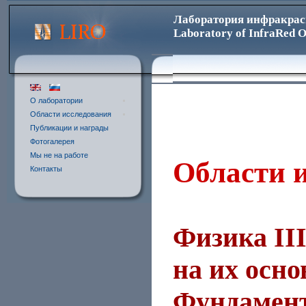
Лаборатория инфракрас
Laboratory of InfraRed O
О лаборатории
Области исследования
Публикации и награды
Фотогалерея
Мы не на работе
Области 
Контакты
Физика II
на их осно
Фундамент