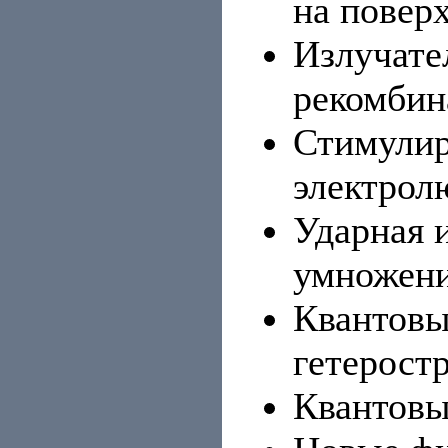
на повер
Излучате
рекомбин
Стимулир
электрол
Ударная 
умножени
Квантовы
гетерост
Квантовы