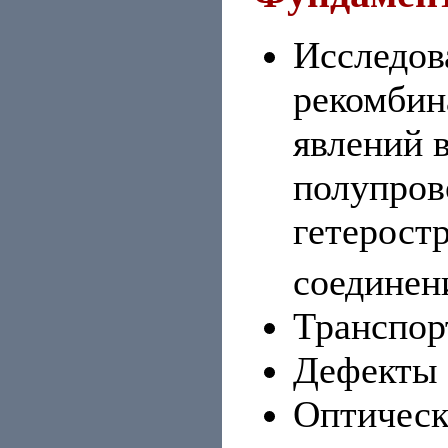
Исследов
рекомбин
явлений 
полупров
гетеростр
соединен
Транспор
Дефекты 
Оптическ