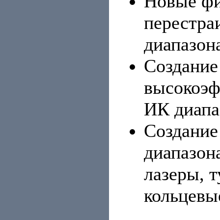
Новые фи
перестра
диапазон
Создание
высокоэф
ИК диап
Создание
диапазон
лазеры, 
кольцевы