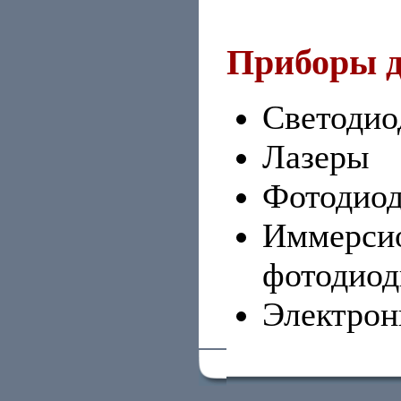
Приборы д
Светоди
Лазеры
Фотодио
Иммерсио
фотодио
Электрон