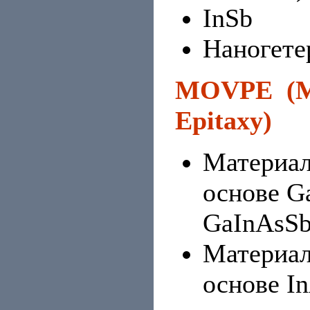
InSb
Наногете
MOVPE (Me
Epitaxy)
Материал
основе G
GaInAsSb
Материал
основе 