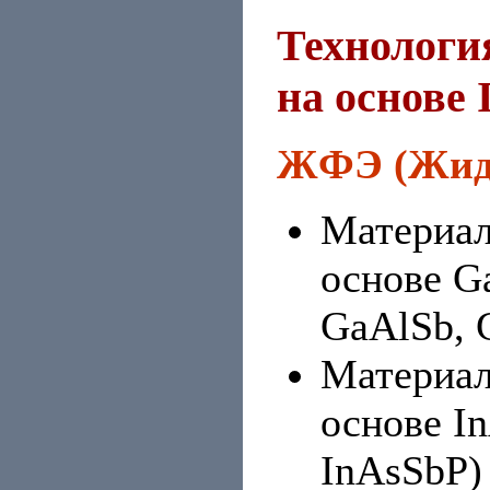
Технологи
на основе 
ЖФЭ (Жидк
Материал
основе G
GaAlSb, 
Материал
основе I
InAsSbP)