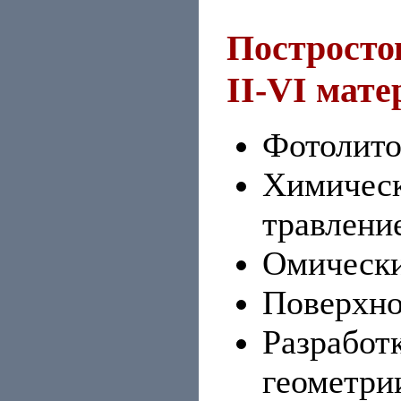
Постросто
II-VI мате
Фотолито
Химическ
травлени
Омически
Поверхно
Разработ
геометри