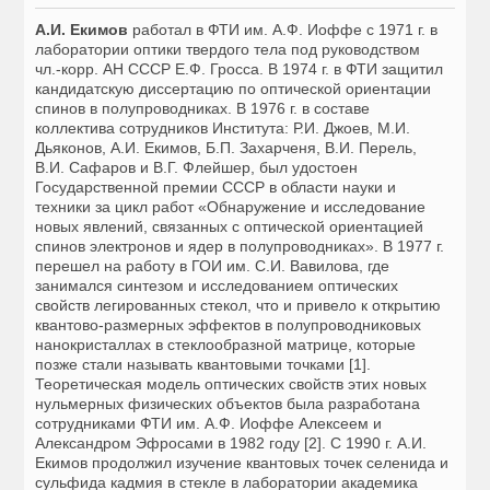
А.И. Екимов
работал в ФТИ им. А.Ф. Иоффе с 1971 г. в
лаборатории оптики твердого тела под руководством
чл.-корр. АН СССР Е.Ф. Гросса. В 1974 г. в ФТИ защитил
кандидатскую диссертацию по оптической ориентации
спинов в полупроводниках. В 1976 г. в составе
коллектива сотрудников Института: Р.И. Джоев, М.И.
Дьяконов, А.И. Екимов, Б.П. Захарченя, В.И. Перель,
В.И. Сафаров и В.Г. Флейшер, был удостоен
Государственной премии СССР в области науки и
техники за цикл работ «Обнаружение и исследование
новых явлений, связанных с оптической ориентацией
спинов электронов и ядер в полупроводниках». В 1977 г.
перешел на работу в ГОИ им. С.И. Вавилова, где
занимался синтезом и исследованием оптических
свойств легированных стекол, что и привело к открытию
квантово-размерных эффектов в полупроводниковых
нанокристаллах в стеклообразной матрице, которые
позже стали называть квантовыми точками [1].
Теоретическая модель оптических свойств этих новых
нульмерных физических объектов была разработана
сотрудниками ФТИ им. А.Ф. Иоффе Алексеем и
Александром Эфросами в 1982 году [2]. С 1990 г. А.И.
Екимов продолжил изучение квантовых точек селенида и
сульфида кадмия в стекле в лаборатории академика