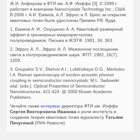
Ж.И. Алферова в ФТИ им. А.Ф. Иоффе [3]. С 1999 г.
работает в компании Nanocrystals Technology Inc., США.
В 2006 г. А.И. Екимов, А.Л. Эфрос и Л. Брюс за открытие
квантовых точек были удостоены Премии Р.В. Вуда.
1. Екимов А. И., Онущенко А. А. Квантовый размерный
эффект в трехмерных микрокристаллах
полупроводников. Письма в ЖЭТФ. 1981, 34, 363.
2. Эфрос А. Л., Эфрос А. Л. Межзонное поглощение
света в полупроводниковом шаре. ФТП. 1982, 16(7),
1209.
3. Goupalov S.V., Ekimov A.I., Lublinskaya O.G., Merkulov
I.A. Raman spectroscopy of exciton-acoustic phonon
coupling in semiconductor nanocrystals, M.L. Sadowski
etal. (eds.), Optical Properties of Semiconductor
Nanostructures, 421-424. @ 2000 Кluwer Academic
Publishers.
Читайте также
интервью
директора ФТИ им. Иоффе
Сергея Викторовича Иванова
о роли института в
создании теории квантовых точек журналисту
Татьяне
Пичугиной
(РИА Новости).