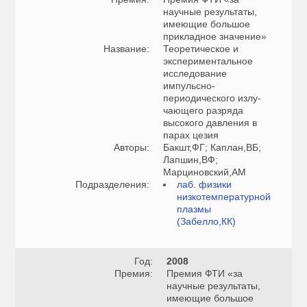
научные результаты,
имеющие большое
прикладное значение»
Название:
Теоретическое и
экспериментальное
исследование
импульсно-
периодического излу-
чающего разряда
высокого давления в
парах цезия
Авторы:
Бакшт,ФГ; Каплан,ВБ;
Лапшин,ВФ;
Марциновский,АМ
Подразделения:
лаб. физики
низкотемпературной
плазмы
(Забелло,КК)
Год:
2008
Премия:
Премия ФТИ «за
научные результаты,
имеющие большое