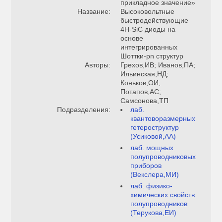
прикладное значение»
Название:
Высоковольтные
быстродействующие
4Н-SiC диоды на
основе
интегрированных
Шоттки-pn структур
Авторы:
Грехов,ИВ; Иванов,ПА;
Ильинская,НД;
Коньков,ОИ;
Потапов,АС;
Самсонова,ТП
Подразделения:
лаб.
квантоворазмерных
гетероструктур
(Усиковой,АА)
лаб. мощных
полупроводниковых
приборов
(Векслера,МИ)
лаб. физико-
химических свойств
полупроводников
(Терукова,ЕИ)