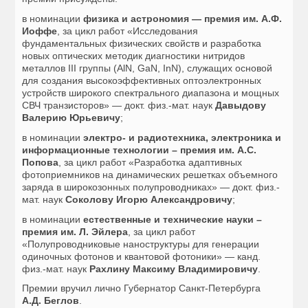
в номинации
физика и астрономия — премия им. А.Ф.
Иоффе
, за цикл работ «Исследования
фундаментальных физических свойств и разработка
новых оптических методик диагностики нитридов
металлов III группы (AlN, GaN, InN), служащих основой
для создания высокоэффективных оптоэлектронных
устройств широкого спектрального диапазона и мощных
СВЧ транзисторов» — докт. физ.-мат. наук
Давыдову
Валерию Юрьевичу
;
в номинации
электро- и радиотехника, электроника и
информационные технологии – премия им. А.С.
Попова
, за цикл работ «Разработка адаптивных
фотоприемников на динамических решетках объемного
заряда в широкозонных полупроводниках» — докт. физ.-
мат. наук
Соколову Игорю Александровичу
;
в номинации
естественные и технические науки –
премия им. Л. Эйлера
, за цикл работ
«Полупроводниковые наноструктуры для генерации
одиночных фотонов и квантовой фотоники» — канд.
физ.-мат. наук
Рахлину Максиму Владимировичу
.
Премии вручил лично Губернатор Санкт-Петербурга
А.Д. Беглов
.