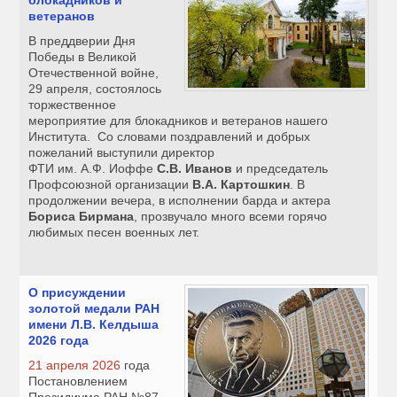
блокадников и
ветеранов
В преддверии Дня
Победы в Великой
Отечественной войне,
29 апреля, состоялось
торжественное
мероприятие для блокадников и ветеранов нашего
Института. Со словами поздравлений и добрых
пожеланий выступили директор
ФТИ им. А.Ф. Иоффе
С.В. Иванов
и председатель
Профсоюзной организации
В.А. Картошкин
. В
продолжении вечера, в исполнении барда и актера
Бориса Бирмана
, прозвучало много всеми горячо
любимых песен военных лет.
О присуждении
золотой медали РАН
имени Л.В. Келдыша
2026 года
21 апреля 2026
года
Постановлением