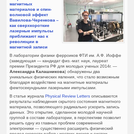
магнитных
материалов и спин-
волновой эффект
Вавилова-Черенкова –
как сверхкороткие
лазерные импульсы
приближают нас к
революции в
магнитной записи
В лаборатории физики ферроиков ФТИ им. А.Ф. Иоффе
(заведующая — кандидат физ.-мат. наук, лауреат
премии Президента РФ для молодых ученых 2014г. —
Александра Калашникова
) обнаружены два
уникальных физических явления, что стало возможным
благодаря воздействию на магнитные материалы
фемтосекундными лазерными импульсами.
В статье журнала
Physical Review Letters
описываются
результаты наблюдения скрытого состояния магнитного
материала, позволяющего радикально ускорить запись
данных. Это открытие, сделанное молодой научной
группой в составе лаборатории, в перспективе позволит
решить одну из главных проблем современной
электроники — существенно расширить физический
предел скорости работы жестких дисков и систем