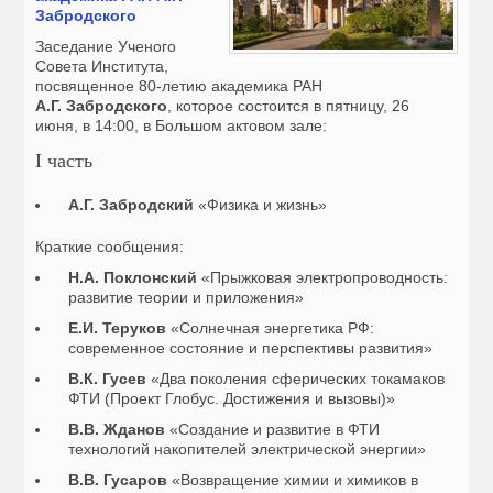
Забродского
Заседание Ученого
Совета Института,
посвященное 80-летию академика РАН
А.Г. Забродского
, которое состоится в пятницу, 26
июня, в 14:00, в Большом актовом зале:
I часть
А.Г. Забродский
«Физика и жизнь»
Краткие сообщения:
Н.А. Поклонский
«Прыжковая электропроводность:
развитие теории и приложения»
Е.И. Теруков
«Солнечная энергетика РФ:
современное состояние и перспективы развития»
В.К. Гусев
«Два поколения сферических токамаков
ФТИ (Проект Глобус. Достижения и вызовы)»
В.В. Жданов
«Создание и развитие в ФТИ
технологий накопителей электрической энергии»
В.В. Гусаров
«Возвращение химии и химиков в