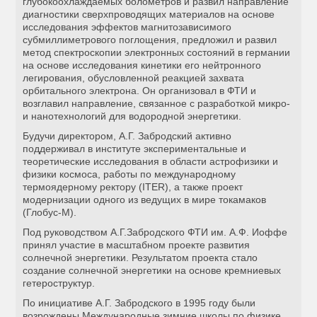
глубокоохлаждаемых болометров и развил направление
диагностики сверхпроводящих материалов на основе
исследования эффектов магнитозависимого
субмиллиметрового поглощения, предложил и развил
метод спектроскопии электронных состояний в германии
на основе исследования кинетики его нейтронного
легирования, обусловленной реакцией захвата
орбитального электрона. Он организовал в ФТИ и
возглавил направление, связанное с разработкой микро-
и нанотехнологий для водородной энергетики.
Будучи директором, А.Г. Забродский активно
поддерживал в институте экспериментальные и
теоретические исследования в области астрофизики и
физики космоса, работы по международному
термоядерному ректору (ITER), а также проект
модернизации одного из ведущих в мире токамаков
(Глобус-М).
Под руководством А.Г.Забродского ФТИ им. А.Ф. Иоффе
принял участие в масштабном проекте развития
солнечной энергетики. Результатом проекта стало
создание солнечной энергетики на основе кремниевых
гетероструктур.
По инициативе А.Г. Забродского в 1995 году были
возрождены Международные зимние школы по физике