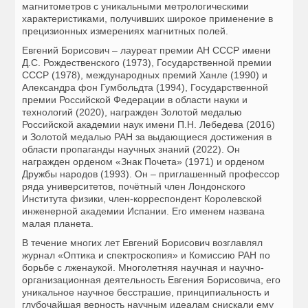
магнитометров с уникальными метрологическими
характеристиками, получивших широкое применение в
прецизионных измерениях магнитных полей.
Евгений Борисович – лауреат премии АН СССР имени
Д.С. Рождественского (1973), Государственной премии
СССР (1978), международных премий Ханле (1990) и
Александра фон Гумбольдта (1994), Государственной
премии Российской Федерации в области науки и
технологий (2020), награжден Золотой медалью
Российской академии наук имени П.Н. Лебедева (2016)
и Золотой медалью РАН за выдающиеся достижения в
области пропаганды научных знаний (2022). Он
награжден орденом «Знак Почета» (1971) и орденом
Дружбы народов (1993). Он – приглашенный профессор
ряда университетов, почётный член Лондонского
Института физики, член-корреспондент Королевской
инженерной академии Испании. Его именем названа
малая планета.
В течение многих лет Евгений Борисович возглавлял
журнал «Оптика и спектроскопия» и Комиссию РАН по
борьбе с лженаукой. Многолетняя научная и научно-
организационная деятельность Евгения Борисовича, его
уникальное научное бесстрашие, принципиальность и
глубочайшая верность научным идеалам снискали ему