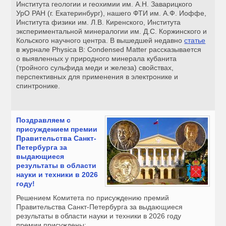
Института геологии и геохимии им. А.Н. Заварицкого
УрО РАН (г. Екатеринбург), нашего ФТИ им. А.Ф. Иоффе,
Института физики им. Л.В. Киренского, Института
экспериментальной минералогии им. Д.С. Коржинского и
Кольского научного центра. В вышедшей недавно
статье
в журнале Physica B: Condensed Matter рассказывается
о выявленных у природного минерала кубанита
(тройного сульфида меди и железа) свойствах,
перспективных для применения в электронике и
спинтронике.
Поздравляем с
присуждением премии
Правительства Санкт-
Петербурга за
выдающиеся
результаты в области
науки и техники в 2026
году!
Решением Комитета по присуждению премий
Правительства Санкт-Петербурга за выдающиеся
результаты в области науки и техники в 2026 году
премии присуждены: