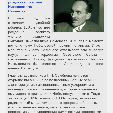
рождения Николая
Николаевича
Семёнова
В этом году мы
отмечаем двойной
юбилей: 130 лет со дня
рождения великого
ученого – академика
Николая Николаевича Семёнова
, и 70 лет с момента
вручения ему Нобелевской премии по химии. И хотя
масштаб личности Семенова охватывает всю мировую
науку, являясь гордостью Советского Союза и
современной России, фундамент достижений Николая
Николаевича был заложен в Ленинграде, в стенах
нашего Института.
Главным достижением Н.Н. Семёнова является
открытие им в 1928 г. разветвлённых цепных реакций,
характеризуемых экспоненциальным ускорением и
последующим воспламенением, которое и принесло
ему мировое признание и Нобелевскую премию. Тогда
же, в конце 1920-х – начало 1930-х годов, он показал
радикальный механизм цепного процесса, обосновал
все основные его черты, что открыло широкие
перспективы для управления химическими процессами.