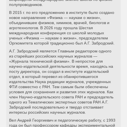
полупроводников.
В 2015 г. по его предложению в институте было создано
новое направление «Физика — наукам о жизни»,
объединившее физиков, химиков, врачей, биологов и
агротехнологов. В 2026 году прошла Шестая
международная конференция со школой молодых
ученых «Физика — наукам о жизни», председателем
Оргкомитета которой традиционно был А.Г. Забродский.
А.Г. Забродский является Главным редактором одного
из старейших российских научных журналов —
«Журнала технической физики». В непростое для
научно-издательской деятельности время, находясь на
посту директора, он создал в институте издательский
отдел, в который перевел из обанкротившегося
издательства Наука редакции журналов, учрежденных
ФТИ совместно с РАН. Тем самым были обеспечены
условия для сохранения и развития этих журналов. Как
член Научно-издательского совета РАН и председатель
одного из Тематических экспертных советов РАН А.Г.
Забродский последовательно и твердо отстаивает
интересы российских научных журналов.
Вел Андрей Георгиевич и педагогическую работу, с 1993
года он был профессором кафедры экспериментальной