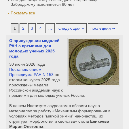
Забродскому исполняется 80 лет
Показать все
1
2
3
4
…
следующая »
последняя ⇥
О присуждении медалей
РАН с премиями для
молодых ученых 2025
года
30 июня 2026 года
Постановлением
Президиума РАН N 153
по
итогам конкурса 2025 года
присуждены медали
Российской академии наук с
премиями для молодых ученых России.
В нашем Институте лауреатом в области наук о
материалах за работу «Механизмы формирования в
условиях методов “мягкой химии” наночастиц, их
структура, морфология и свойства» стала
Еникеева
Мария Олеговна
.