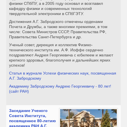
физики СПбПУ, а в 2005 году основал и возглавил
кафедру физики и современных технологий
твердотельной электроники в СПбГЭТУ.
Достижения А.Г. Забродского отмечены орденами
Почета и Дружбы, а также многими премиями, в том
числе: Совета Министров СССР, Правительства РФ,
Правительства Санкт-Петербурга и др.
Ученый совет, дирекция и коллектив Физико-
технического института им. А.Ф. Иоффе сердечно
поздравляют Андрея Георгиевича с юбилеем и желают
крепкого здоровья, благополучия и дальнейших ярких
успехов!
Статья в журнале Успехи физических наук, посвященная
А.Г. Забродскому
Академику Забродскому Андрею Георгиевичу - 80 лет!
(сайт РАН)
Заседание Ученого
Совета Института,
посвященное 80-летию
академика РАН А.Г.