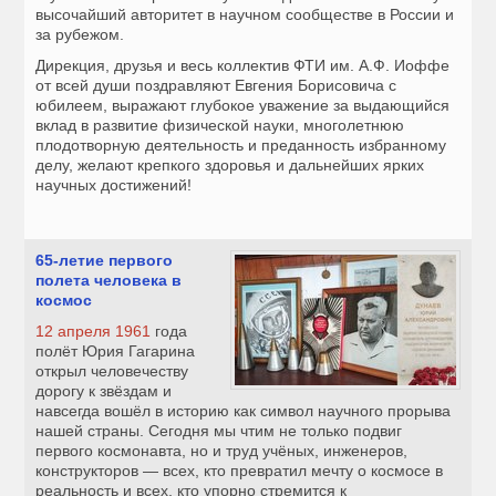
высочайший авторитет в научном сообществе в России и
за рубежом.
Дирекция, друзья и весь коллектив ФТИ им. А.Ф. Иоффе
от всей души поздравляют Евгения Борисовича с
юбилеем, выражают глубокое уважение за выдающийся
вклад в развитие физической науки, многолетнюю
плодотворную деятельность и преданность избранному
делу, желают крепкого здоровья и дальнейших ярких
научных достижений!
65-летие первого
полета человека в
космос
12 апреля 1961
года
полёт Юрия Гагарина
открыл человечеству
дорогу к звёздам и
навсегда вошёл в историю как символ научного прорыва
нашей страны. Сегодня мы чтим не только подвиг
первого космонавта, но и труд учёных, инженеров,
конструкторов — всех, кто превратил мечту о космосе в
реальность и всех, кто упорно стремится к