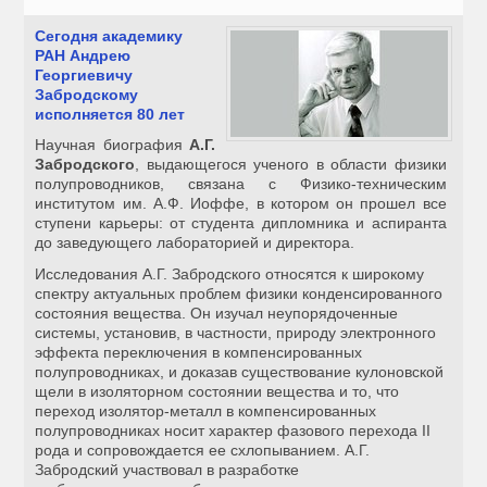
Сегодня академику
РАН Андрею
Георгиевичу
Забродскому
исполняется 80 лет
Научная биография
А.Г.
Забродского
, выдающегося ученого в области физики
полупроводников, связана с Физико-техническим
институтом им. А.Ф. Иоффе, в котором он прошел все
ступени карьеры: от студента дипломника и аспиранта
до заведующего лабораторией и директора.
Исследования А.Г. Забродского относятся к широкому
спектру актуальных проблем физики конденсированного
состояния вещества. Он изучал неупорядоченные
системы, установив, в частности, природу электронного
эффекта переключения в компенсированных
полупроводниках, и доказав существование кулоновской
щели в изоляторном состоянии вещества и то, что
переход изолятор-металл в компенсированных
полупроводниках носит характер фазового перехода II
рода и сопровождается ее схлопыванием. А.Г.
Забродский участвовал в разработке