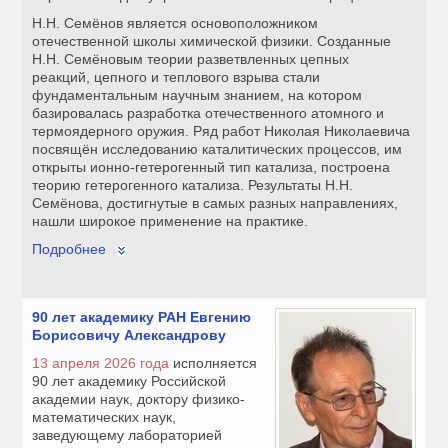
Н.Н. Семёнов является основоположником
отечественной школы химической физики. Созданные
Н.Н. Семёновым теории разветвленных цепных
реакций, цепного и теплового взрыва стали
фундаментальным научным знанием, на котором
базировалась разработка отечественного атомного и
термоядерного оружия. Ряд работ Николая Николаевича
посвящён исследованию каталитических процессов, им
открыты ионно-гетерогенный тип катализа, построена
теорию гетерогенного катализа. Результаты Н.Н.
Семёнова, достигнутые в самых разных направлениях,
нашли широкое применение на практике.
Подробнее
90 лет академику РАН Евгению
Борисовичу Александрову
13 апреля 2026 года
исполняется
90 лет академику Российской
академии наук, доктору физико-
математических наук,
заведующему лабораторией