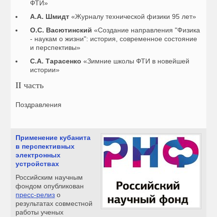
ФТИ»
А.А. Шмидт
«Журналу технической физики 95 лет»
О.С. Васютинский
«Создание направления "Физика
- наукам о жизни": история, современное состояние
и перспективы»
С.А. Тарасенко
«Зимние школы ФТИ в новейшей
истории»
II часть
Поздравления
Применение кубанита
в перспективных
электронных
устройствах
Российским научным
фондом опубликован
пресс-релиз
о
результатах совместной
работы ученых