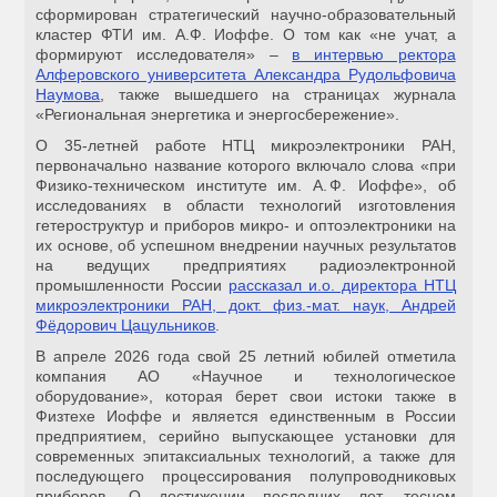
сформирован стратегический научно-образовательный
кластер ФТИ им. А.Ф. Иоффе. О том как «не учат, а
формируют исследователя» –
в интервью ректора
Алферовского университета Александра Рудольфовича
Наумова
, также вышедшего на страницах журнала
«Региональная энергетика и энергосбережение».
О 35‑летней работе НТЦ микроэлектроники РАН,
первоначально название которого включало слова «при
Физико-техническом институте им. А. Ф. Иоффе», об
исследованиях в области технологий изготовления
гетероструктур и приборов микро- и оптоэлектроники на
их основе, об успешном внедрении научных результатов
на ведущих предприятиях радиоэлектронной
промышленности России
рассказал и.о. директора НТЦ
микроэлектроники РАН, докт. физ.-мат. наук, Андрей
Фёдорович Цацульников
.
В апреле 2026 года свой 25 летний юбилей отметила
компания АО «Научное и технологическое
оборудование», которая берет свои истоки также в
Физтехе Иоффе и является единственным в России
предприятием, серийно выпускающее установки для
современных эпитаксиальных технологий, а также для
последующего процессирования полупроводниковых
приборов. О достижении последних лет, тесном