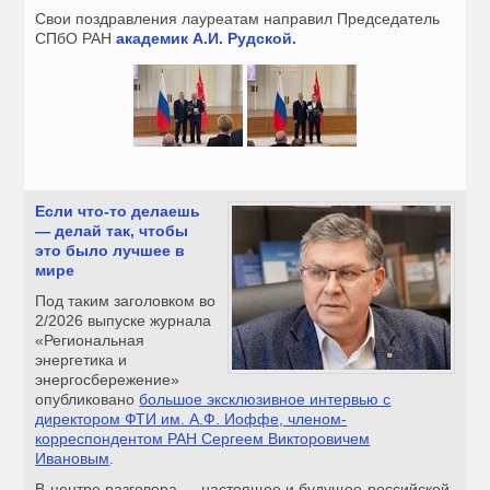
Свои поздравления лауреатам направил Председатель
СПбО РАН
академик А.И. Рудской
.
Если что‑то делаешь
— делай так, чтобы
это было лучшее в
мире
Под таким заголовком во
2/2026 выпуске журнала
«Региональная
энергетика и
энергосбережение»
опубликовано
большое эксклюзивное интервью с
директором ФТИ им. А.Ф. Иоффе, членом-
корреспондентом РАН Сергеем Викторовичем
Ивановым
.
В центре разговора — настоящее и будущее российской