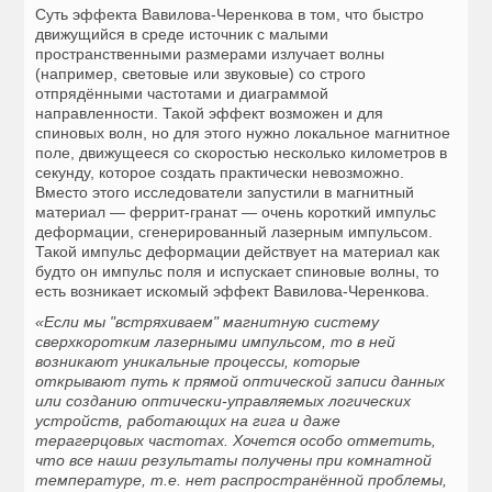
Суть эффекта Вавилова-Черенкова в том, что быстро
движущийся в среде источник с малыми
пространственными размерами излучает волны
(например, световые или звуковые) со строго
отпрядёнными частотами и диаграммой
направленности. Такой эффект возможен и для
спиновых волн, но для этого нужно локальное магнитное
поле, движущееся со скоростью несколько километров в
секунду, которое создать практически невозможно.
Вместо этого исследователи запустили в магнитный
материал — феррит-гранат — очень короткий импульс
деформации, сгенерированный лазерным импульсом.
Такой импульс деформации действует на материал как
будто он импульс поля и испускает спиновые волны, то
есть возникает искомый эффект Вавилова-Черенкова.
«Если мы "встряхиваем" магнитную систему
сверхкоротким лазерными импульсом, то в ней
возникают уникальные процессы, которые
открывают путь к прямой оптической записи данных
или созданию оптически-управляемых логических
устройств, работающих на гига и даже
терагерцовых частотах. Хочется особо отметить,
что все наши результаты получены при комнатной
температуре, т.е. нет распространённой проблемы,