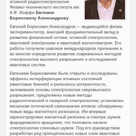
атомной радиоспектроскопии
Физико-технического института им.
А.Ф. Иоффе
Евгению
Борисовичу Александрову
.
Евгений Борисович Александров — выдающийся физик-
экспериментатор, внесший фундаментальный вклад в
развитие физической оптики, атомной спектроскопии,
квантовой электроники и квантовой магнитометрии. Его
работы получили широкое международное признание и
во многом определили развитие современных методов
спектроскопии высокого разрешения и исследования
квантовых систем.
Евгением Борисовичем были открыты и исследованы
эффекты интерференции атомных состояний
(квантовые биения) и резонансы когерентности,
заложившие основы спектроскопии сверхвысокого
разрешения; предложены новые методы
радиооптической и лазерной спектроскопии; установлен
механизм оптической самонакачки атомов; обнаружены
новые виды магнитного резонанса. Им впервые
зарегистрирован магнитный резонанс в спектре шумов
фарадеевского вращения, что положило начало
спектроскопии спиновых шумов. Под его руководством
разработан ряд принципиально новых схем квантовых