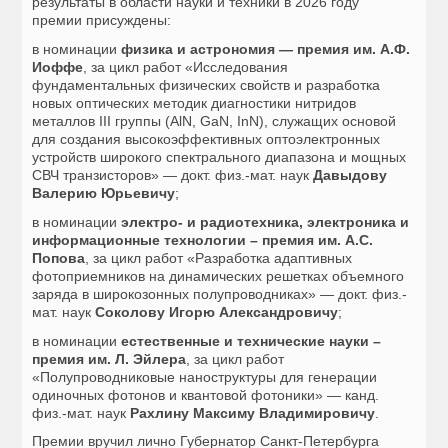
результаты в области науки и техники в 2026 году
премии присуждены:
в номинации
физика и астрономия — премия им. А.Ф.
Иоффе
, за цикл работ «Исследования
фундаментальных физических свойств и разработка
новых оптических методик диагностики нитридов
металлов III группы (AlN, GaN, InN), служащих основой
для создания высокоэффективных оптоэлектронных
устройств широкого спектрального диапазона и мощных
СВЧ транзисторов» — докт. физ.-мат. наук
Давыдову
Валерию Юрьевичу
;
в номинации
электро- и радиотехника, электроника и
информационные технологии – премия им. А.С.
Попова
, за цикл работ «Разработка адаптивных
фотоприемников на динамических решетках объемного
заряда в широкозонных полупроводниках» — докт. физ.-
мат. наук
Соколову Игорю Александровичу
;
в номинации
естественные и технические науки –
премия им. Л. Эйлера
, за цикл работ
«Полупроводниковые наноструктуры для генерации
одиночных фотонов и квантовой фотоники» — канд.
физ.-мат. наук
Рахлину Максиму Владимировичу
.
Премии вручил лично Губернатор Санкт-Петербурга