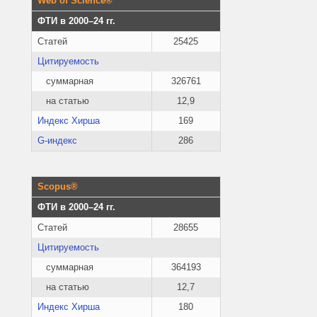
Web of Science®
ФТИ в 2000–24 гг.
Статей
25425
Цитируемость
суммарная
326761
на статью
12,9
Индекс Хирша
169
G-индекс
286
Scopus®
ФТИ в 2000–24 гг.
Статей
28655
Цитируемость
суммарная
364193
на статью
12,7
Индекс Хирша
180