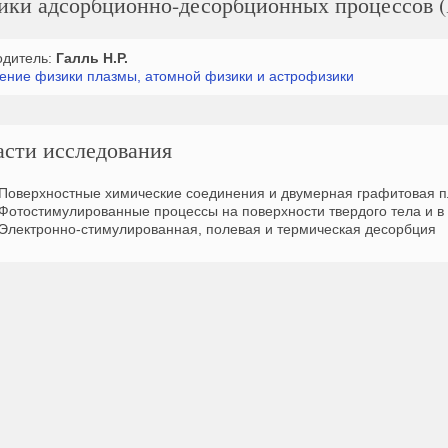
зики адсорбционно-десорбционных процессов (
одитель:
Галль Н.Р.
ение физики плазмы, атомной физики и астрофизики
асти исследования
Поверхностные химические соединения и двумерная графитовая п
Фотостимулированные процессы на поверхности твердого тела и в
Электронно-стимулированная, полевая и термическая десорбция