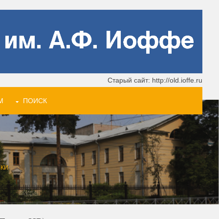
Старый сайт: http://old.ioffe.ru
М
ПОИСК
ИКИ