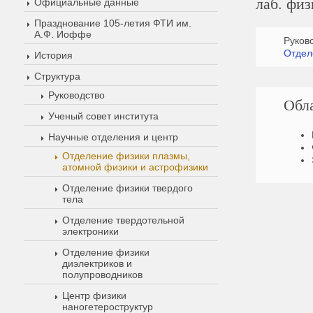
лаб. фи
Официальные данные
Празднование 105-летия ФТИ им.
А.Ф. Иоффе
Руков
Отдел
История
Структура
Руководство
Обл
Ученый совет института
Научные отделения и центр
Отделение физики плазмы,
атомной физики и астрофизики
Отделение физики твердого
тела
Отделение твердотельной
электроники
Отделение физики
диэлектриков и
полупроводников
Центр физики
наногетероструктур