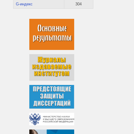
G-индекс
304