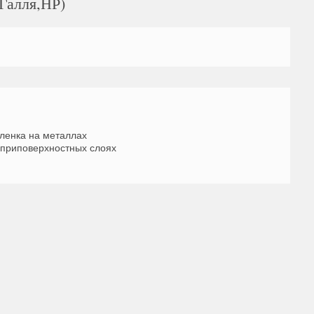
Галля,НР)
ленка на металлах
 приповерхностных слоях