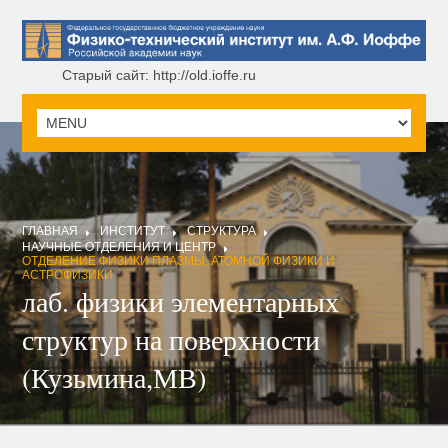
Старый сайт: http://old.ioffe.ru
ГЛАВНАЯ
ИНСТИТУТ
СТРУКТУРА
НАУЧНЫЕ ОТДЕЛЕНИЯ И ЦЕНТР
ОТДЕЛЕНИЕ ФИЗИКИ ПЛАЗМЫ, АТОМНОЙ ФИЗИКИ И
АСТРОФИЗИКИ
лаб. физики элементарных
структур на поверхности
(Кузьмина,МВ)