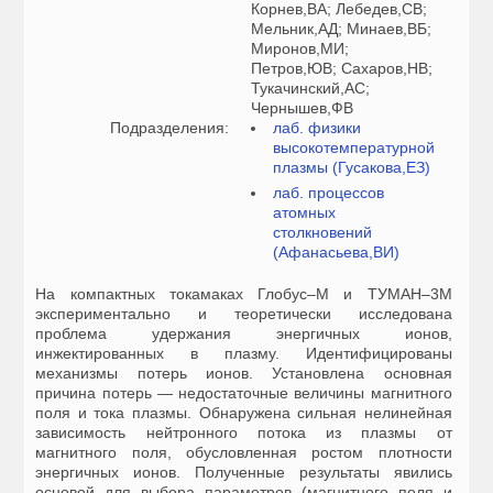
Корнев,ВА; Лебедев,СВ;
Мельник,АД; Минаев,ВБ;
Миронов,МИ;
Петров,ЮВ; Сахаров,НВ;
Тукачинский,АС;
Чернышев,ФВ
Подразделения:
лаб. физики
высокотемпературной
плазмы (Гусакова,ЕЗ)
лаб. процессов
атомных
столкновений
(Афанасьева,ВИ)
На компактных токамаках Глобус–М и ТУМАН–3М
экспериментально и теоретически исследована
проблема удержания энергичных ионов,
инжектированных в плазму. Идентифицированы
механизмы потерь ионов. Установлена основная
причина потерь — недостаточные величины магнитного
поля и тока плазмы. Обнаружена сильная нелинейная
зависимость нейтронного потока из плазмы от
магнитного поля, обусловленная ростом плотности
энергичных ионов. Полученные результаты явились
основой для выбора параметров (магнитного поля и