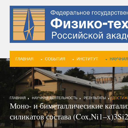
ГЛАВНАЯ
СОБЫТИЯ
ИНСТИТУТ
НАУЧНАЯ
ГЛАВНАЯ
НАУЧНАЯ ДЕЯТЕЛЬНОСТЬ
РЕЗУЛЬТАТЫ
ДОСТИЖ
Моно- и биметалличесикие катали
силикатов состава (Cox,Ni1–x)3S