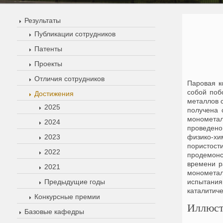
Результаты
Публикации сотрудников
Патенты
Проекты
Отличия сотрудников
Паровая к
собой поб
Достижения
металлов с
2025
получена 
монометал
2024
проведено
2023
физико-хи
пористост
2022
продемонс
времени р
2021
монометал
Предыдущие годы
испытания
каталитич
Конкурсные премии
Иллюст
Базовые кафедры