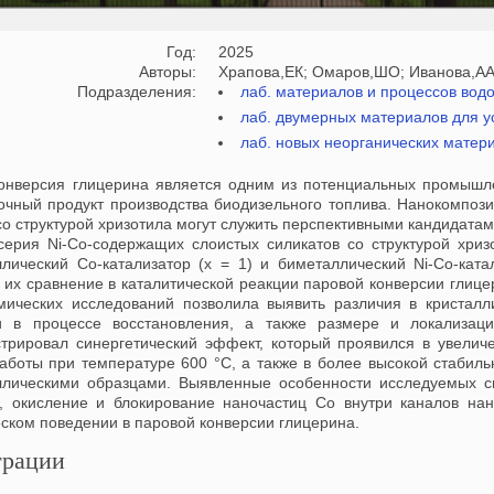
Год:
2025
Авторы:
Храпова,ЕК; Омаров,ШО; Иванова,АА
Подразделения:
лаб. материалов и процессов вод
лаб. двумерных материалов для у
лаб. новых неорганических матер
онверсия глицерина является одним из потенциальных промышл
очный продукт производства биодизельного топлива. Нанокомпози
о структурой хризотила могут служить перспективными кандидатами
серия Ni-Co-содержащих слоистых силикатов со структурой хриз
лический Co-катализатор (x = 1) и биметаллический Ni-Co-катал
 их сравнение в каталитической реакции паровой конверсии глице
мических исследований позволила выявить различия в кристалл
и в процессе восстановления, а также размере и локализаци
трировал синергетический эффект, который проявился в увелич
аботы при температуре 600 °C, а также в более высокой стабиль
лическими образцами. Выявленные особенности исследуемых с
, окисление и блокирование наночастиц Co внутри каналов на
еском поведении в паровой конверсии глицерина.
рации