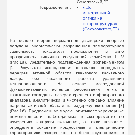
Соколовский,ГС
Подразделения:
лаб.
интегральной
оптики на
гетероструктурах
(Соколовского,ГС)
На основе теории нормальной дисперсии впервые
получена энергетически разрешенная температурная
зависимость показателя преломления в окне
прозрачности типичных соединений семейства III–V
(Рис.1а), убедительно подтвержденная экспериментом
[1]. Результаты исследования позволяют определять
перегрев активной области квантового каскадного
лазера без численного расчёта уравнения
теплопроводности. На основе исследований
фундаментальных аспектов рассеивания тепла в
квантовых каскадных лазерах среднего инфракрасного
диапазона аналитически и численно описано влияние
нагрева активной области на задержку включения [2]
(Рис.1б). Предложенная модель описывает характерные
немонотонности, наблюдаемые в эксперименте по
измерению задержки включения, а также позволяет
определять основные мощностные и электрические
характеристики лазера, что не было осуществимо в