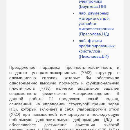
электроники
(Брункова,ПН)
лаб. двумерных
материалов для
устройств
микроэлектроники
(Прасолова,НД)
лаб. физики
профилированных
кристаллов
(Николаева,ВИ)
Преодоление парадокса прочность-пластичность и
создание ультрамелкозернистых (УМЗ) структур в
алюминиевых сплавах, которые бы обеспечили
одновременно высокую прочность и функциональную
пластичность (~7%), является актуальной задачей
современного физического материаловедения. В
данной работе [1] предложен новый подход,
основанный на управлении структурой границ зерен
(ГЗ), который включает в себя ультракороткий отжиг
(УКO) при повышенной температуре и последующую
небольшую дополнительную деформацию (ДД) и
обеспечивает достижение сочетания высокой