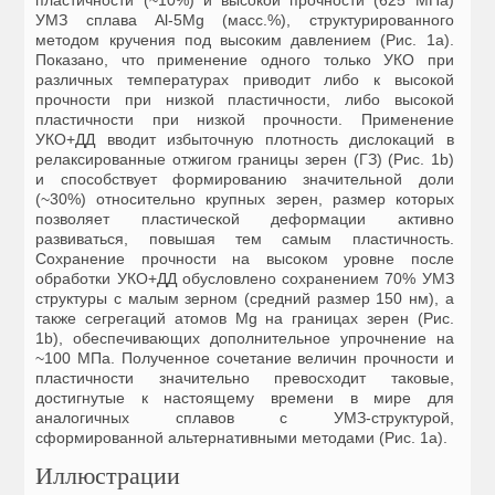
пластичности (~10%) и высокой прочности (625 МПа)
УМЗ сплава Al-5Mg (масc.%), структурированного
методом кручения под высоким давлением (Рис. 1а).
Показано, что применение одного только УКО при
различных температурах приводит либо к высокой
прочности при низкой пластичности, либо высокой
пластичности при низкой прочности. Применение
УКО+ДД вводит избыточную плотность дислокаций в
релаксированные отжигом границы зерен (ГЗ) (Рис. 1b)
и способствует формированию значительной доли
(~30%) относительно крупных зерен, размер которых
позволяет пластической деформации активно
развиваться, повышая тем самым пластичность.
Сохранение прочности на высоком уровне после
обработки УКО+ДД обусловлено сохранением 70% УМЗ
структуры с малым зерном (средний размер 150 нм), а
также сегрегаций атомов Mg на границах зерен (Рис.
1b), обеспечивающих дополнительное упрочнение на
~100 МПа. Полученное сочетание величин прочности и
пластичности значительно превосходит таковые,
достигнутые к настоящему времени в мире для
аналогичных сплавов с УМЗ-структурой,
cформированной альтернативными методами (Рис. 1a).
Иллюстрации