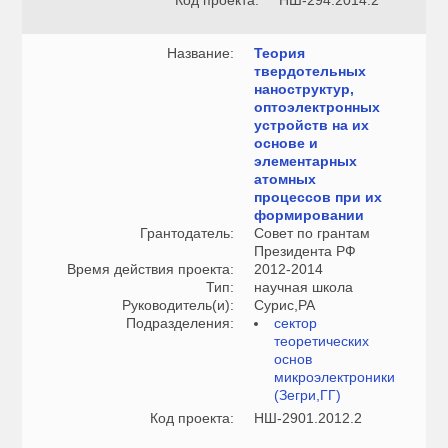
Код проекта:
НШ-294.2014.2
Название:
Теория
твердотельных
наноструктур,
оптоэлектронных
устройств на их
основе и
элементарных
атомных
процессов при их
формировании
Грантодатель:
Совет по грантам
Президента РФ
Время действия проекта:
2012-2014
Тип:
научная школа
Руководитель(и):
Сурис,РА
Подразделения:
сектор
теоретических
основ
микроэлектроники
(Зегри,ГГ)
Код проекта:
НШ-2901.2012.2