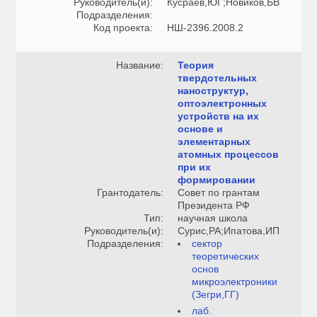
Руководитель(и):
Кусраев,ЮГ;Новиков,БВ
Подразделения:
Код проекта:
НШ-2396.2008.2
Название:
Теория
твердотельных
наноструктур,
оптоэлектронных
устройств на их
основе и
элементарных
атомных процессов
при их
формировании
Грантодатель:
Совет по грантам
Президента РФ
Тип:
научная школа
Руководитель(и):
Сурис,РА;Ипатова,ИП
Подразделения:
сектор
теоретических
основ
микроэлектроники
(Зегри,ГГ)
лаб.