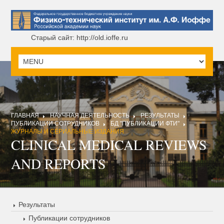
Старый сайт: http://old.ioffe.ru
ГЛАВНАЯ
НАУЧНАЯ ДЕЯТЕЛЬНОСТЬ
РЕЗУЛЬТАТЫ
ПУБЛИКАЦИИ СОТРУДНИКОВ
БД "ПУБЛИКАЦИИ ФТИ"
ЖУРНАЛЫ И СЕРИАЛЬНЫЕ ИЗДАНИЯ
CLINICAL MEDICAL REVIEWS
AND REPORTS
Результаты
Публикации сотрудников