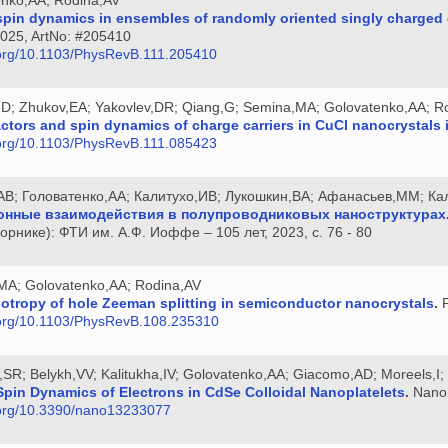
pin dynamics in ensembles of randomly oriented singly charged 
 2025, ArtNo: #205410
i.org/10.1103/PhysRevB.111.205410
k,D; Zhukov,EA; Yakovlev,DR; Qiang,G; Semina,MA; Golovatenko,AA; Ro
ctors and spin dynamics of charge carriers in CuCl nanocrystals i
i.org/10.1103/PhysRevB.111.085423
АВ; Головатенко,АА; Калитухо,ИВ; Лукошкин,ВА; Афанасьев,ММ; Ка
онные взаимодействия в полупроводниковых наноструктурах
борнике): ФТИ им. А.Ф. Иоффе – 105 лет, 2023, с. 76 - 80
MA; Golovatenko,AA; Rodina,AV
otropy of hole Zeeman splitting in semiconductor nanocrystals
.
P
i.org/10.1103/PhysRevB.108.235310
v,SR; Belykh,VV; Kalitukha,IV; Golovatenko,AA; Giacomo,AD; Moreels,I
pin Dynamics of Electrons in CdSe Colloidal Nanoplatelets
.
Nanom
i.org/10.3390/nano13233077