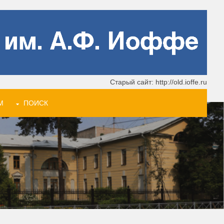
Старый сайт: http://old.ioffe.ru
М
ПОИСК