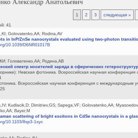
енко Александр Анатольевич
1
2
3
следующая »
ей: 41
h,KI; Golovatenko,AA; Rodina,AV
ts in InP/ZnSe nanocrystals evaluated using two-photon transiti
i.org/10.1039/D6NR01017B
,КИ; Головатенко,АА; Родина,АВ
еский спектр носителей заряда в сферических гетерострукту
сборнике): Невская фотоника. Всероссийская научная конференция
4
отоника. Всероссийская научная конференция с международным уч
025
a,IV; Kudlacik,D; Dimitriev,GS; Sapega,VF; Golovatenko,AA; Myasoedov
ko,AA; Bayer,M
Raman scattering of bright excitons in CdSe nanocrystals in a glas
.org/10.1103/8sp3-1xyc
enko,AA; Rodina,AV