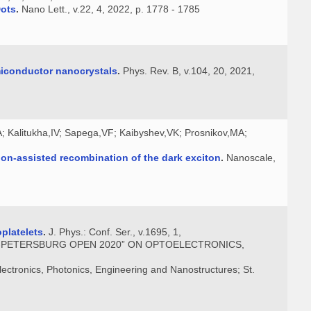
Dots
.
Nano Lett., v.22, 4, 2022, p. 1778 - 1785
emiconductor nanocrystals
.
Phys. Rev. B, v.104, 20, 2021,
; Kalitukha,IV; Sapega,VF; Kaibyshev,VK; Prosnikov,MA;
non-assisted recombination of the dark exciton
.
Nanoscale,
platelets
.
J. Phys.: Conf. Ser., v.1695, 1,
NT-PETERSBURG OPEN 2020” ON OPTOELECTRONICS,
ctronics, Photonics, Engineering and Nanostructures; St.