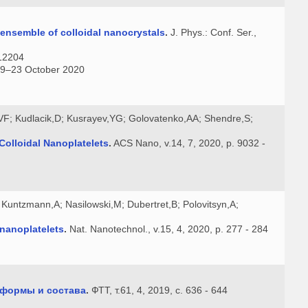
ensemble of colloidal nanocrystals
.
J. Phys.: Conf. Ser.,
012204
 19–23 October 2020
,VF; Kudlacik,D; Kusrayev,YG; Golovatenko,AA; Shendre,S;
Colloidal Nanoplatelets
.
ACS Nano, v.14, 7, 2020, p. 9032 -
Kuntzmann,A; Nasilowski,M; Dubertret,B; Polovitsyn,A;
 nanoplatelets
.
Nat. Nanotechnol., v.15, 4, 2020, p. 277 - 284
 формы и состава
.
ФТТ, т.61, 4, 2019, с. 636 - 644