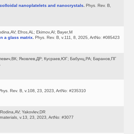
colloidal nanoplatelets and nanocrystals
.
Phys. Rev. B,
dina,AV; Efros,AL; Ekimov,AI; Bayer,M
n a glass matrix
.
Phys. Rev. B, v.111, 8, 2025, ArtNo: #085423
левич,ВК; Яковлев,ДР; Кусраев,ЮГ; Бабунц,РА; Баранов,ПГ
.
hys. Rev. B, v.108, 23, 2023, ArtNo: #235310
; Rodina,AV; Yakovlev,DR
aterials, v.13, 23, 2023, ArtNo: #3077