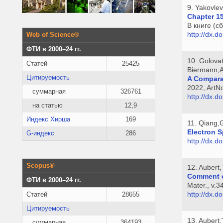
9. Yakovle
Chapter 15
В книге (
http://dx.
Web of Science®
ФТИ в 2000–24 гг.
10. Golova
Статей
25425
Biermann,A
Цитируемость
A Comparat
2022, ArtN
суммарная
326761
http://dx.
на статью
12,9
Индекс Хирша
169
11. Qiang,
Electron S
G-индекс
286
http://dx.
Scopus®
12. Aubert
Comment on
ФТИ в 2000–24 гг.
Mater., v.3
http://dx.
Статей
28655
Цитируемость
13. Aubert
суммарная
364193