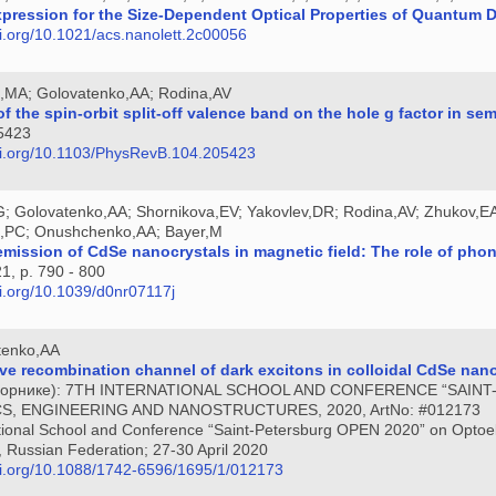
pression for the Size-Dependent Optical Properties of Quantum 
oi.org/10.1021/acs.nanolett.2c00056
,MA; Golovatenko,AA; Rodina,AV
of the spin-orbit split-off valence band on the hole g factor in s
5423
doi.org/10.1103/PhysRevB.104.205423
G; Golovatenko,AA; Shornikova,EV; Yakovlev,DR; Rodina,AV; Zhukov,EA
n,PC; Onushchenko,AA; Bayer,M
emission of CdSe nanocrystals in magnetic field: The role of pho
21, p. 790 - 800
oi.org/10.1039/d0nr07117j
tenko,AA
ve recombination channel of dark excitons in colloidal CdSe nano
(сборнике): 7TH INTERNATIONAL SCHOOL AND CONFERENCE “SAI
S, ENGINEERING AND NANOSTRUCTURES, 2020, ArtNo: #012173
ational School and Conference “Saint-Petersburg OPEN 2020” on Optoele
, Russian Federation; 27-30 April 2020
doi.org/10.1088/1742-6596/1695/1/012173