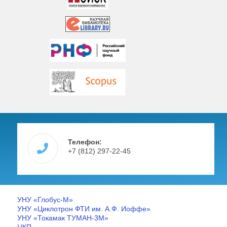
Телефон:
+7 (812) 297-22-45
УНУ «Глобус-М»
УНУ «Циклотрон ФТИ им. А.Ф. Иоффе»
УНУ «Токамак ТУМАН-3М»
ЦКП