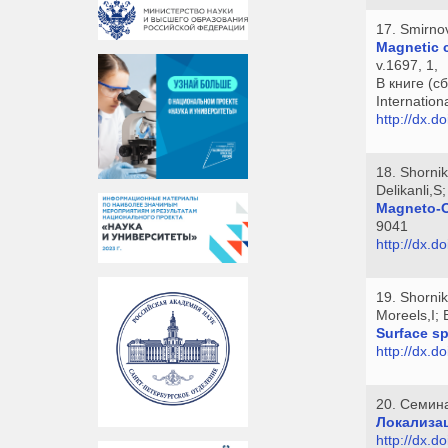
17. Smirno
Magnetic c
v.1697, 1,
В книге (с
Internatio
http://dx.
18. Shorni
Delikanli,S
Magneto-Op
9041
http://dx.
19. Shorni
Moreels,I;
Surface sp
http://dx.
20. Семин
Локализац
http://dx.