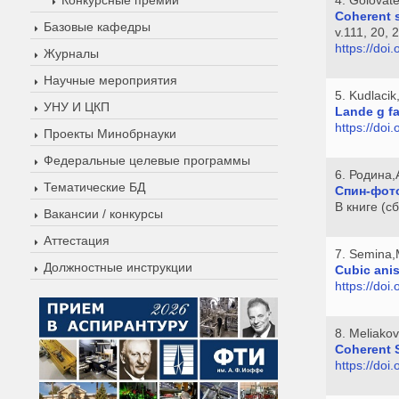
Coherent s
Базовые кафедры
v.111, 20,
https://do
Журналы
Научные мероприятия
5. Kudlaci
УНУ И ЦКП
Lande g fa
https://do
Проекты Минобрнауки
Федеральные целевые программы
6. Родина,
Тематические БД
Спин-фот
В книге (с
Вакансии / конкурсы
Аттестация
7. Semina,
Должностные инструкции
Cubic anis
https://do
8. Meliako
Coherent S
https://do