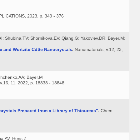
CATIONS, 2023, p. 349 - 376
AI; Shubina,TV; Shornikova,EV; Qiang,G; Yakovlev,DR; Bayer,M;
de and Wurtzite CdSe Nanocrystals
.
Nanomaterials, v.12, 23,
ushchenko,AA; Bayer,M
.16, 11, 2022, p. 18838 - 18848
rystals Prepared from a Library of Thioureas"
.
Chem.
na,AV; Hens,Z