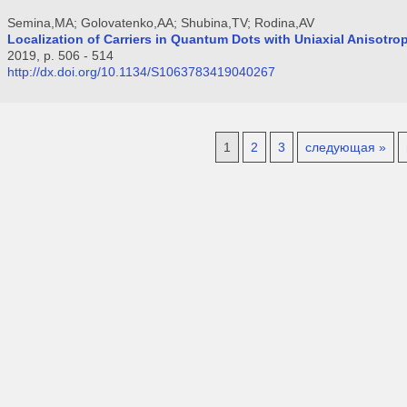
Semina,MA; Golovatenko,AA; Shubina,TV; Rodina,AV
Localization of Carriers in Quantum Dots with Uniaxial Anisotr
2019, p. 506 - 514
http://dx.doi.org/10.1134/S1063783419040267
1
2
3
следующая »