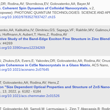
v,DR; Rodina,AV; Shornikova,EV; Golovatenko,AA; Bayer,M
. Coherent Spin Dynamics of Colloidal Nanocrystals
.
v.2,
сборнике): PHOTONIC QUANTUM TECHNOLOGIES: SCIENCE AND APPLI
doi.org/10.1002/9783527837427.ch15
tenko,AA; Kalitukha,IV; Dimitriev,GS; Sapega,VF; Rakhlin,MV; Galimov,
; Hoffmann,A; Aubert,T; Hens,Z; Rodina,AV
ive Study of the Band-Edge Exciton Fine Structure in Zinc Blen
o: #4269
doi.org/10.3390/nano12234269
G; Zhukov,EA; Evers,E; Yakovlev,DR; Golovatenko,AA; Rodina,AV; On
pin Coherence in CdSe Nanocrystals in a Glass Matrix
.
ACS Nano, v
doi.org/10.1021/acsnano.2c07645
,T; Golovatenko,AA; Rodina,AV; Hens,Z
 "Size Dependent Optical Properties and Structure of ZnS Nanoc
4, 13, 2022, p. 6182 - 6184
doi.org/10.1021/acs.chemmater.2c01526
,T; Golovatenko,AA; Samoli,M; Lermusiaux,L; Zinn,T; Abecassis,B; Rodi