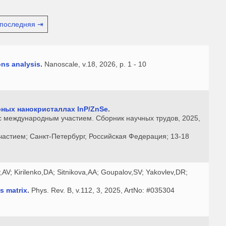
последняя ⇥
ons analysis
.
Nanoscale, v.18, 2026, p. 1 - 10
рных нанокристаллах InP/ZnSe
.
 с международным участием. Сборник научных трудов, 2025,
астием; Санкт-Петербург, Российская Федерация; 13-18
,AV; Kirilenko,DA; Sitnikova,AA; Goupalov,SV; Yakovlev,DR;
s matrix
.
Phys. Rev. B, v.112, 3, 2025, ArtNo: #035304