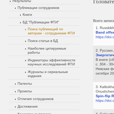
Головат
Результаты
Публикации сотрудников
Книги
Всего запис
БД "Публикации ФТИ"
1. Russkik
Поиск публикаций по
Band offse
авторам - сотрудникам ФТИ
https://do
Поиск статьи в БД
Наиболее цитируемые
2. Русских
работы
Энергетич
В книге (
Индикаторы эффективности
научных исследований ФТИ
с. 304 - 30
Невская ф
Журналы и сериальные
октября 2
издания
Патенты
3. Kalitukh
Проекты
Onushchen
Spin-flip 
Отличия сотрудников
https://doi
Достижения
Конкурсные премии
4. Golovat