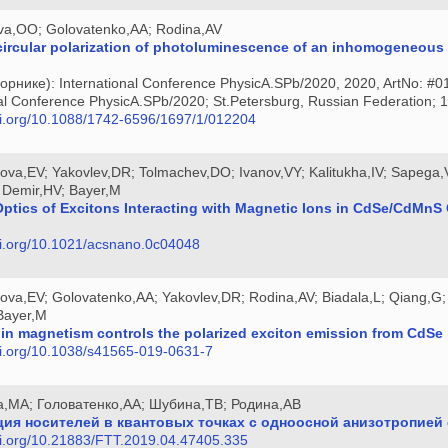
va,OO; Golovatenko,AA; Rodina,AV
ircular polarization of photoluminescence of an inhomogeneous 
борнике): International Conference PhysicA.SPb/2020, 2020, ArtNo: #
nal Conference PhysicA.SPb/2020; St.Petersburg, Russian Federation;
doi.org/10.1088/1742-6596/1697/1/012204
kova,EV; Yakovlev,DR; Tolmachev,DO; Ivanov,VY; Kalitukha,IV; Sapega
; Demir,HV; Bayer,M
tics of Excitons Interacting with Magnetic Ions in CdSe/CdMnS 
doi.org/10.1021/acsnano.0c04048
kova,EV; Golovatenko,AA; Yakovlev,DR; Rodina,AV; Biadala,L; Qiang,G; 
 Bayer,M
in magnetism controls the polarized exciton emission from CdSe
doi.org/10.1038/s41565-019-0631-7
а,МА; Головатенко,АА; Шубина,ТВ; Родина,АВ
ия носителей в квантовых точках с одноосной анизотропией
doi.org/10.21883/FTT.2019.04.47405.335