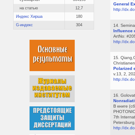
General Ex
на статью
12,7
http://dx.d
Индекс Хирша
180
G-индекс
304
14. Semina
Influence 
ArtNo: #20
http://dx.
15. Qiang,
Christiane
Polarized 
v.13, 2, 20
http://dx.d
16. Golova
Nonradiati
В книге 
PHOTONIC
7th Intern
Petersburg
http://dx.