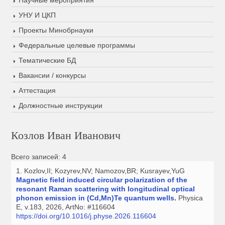
Научные мероприятия
УНУ И ЦКП
Проекты Минобрнауки
Федеральные целевые программы
Тематические БД
Вакансии / конкурсы
Аттестация
Должностные инструкции
Козлов Иван Иванович
Всего записей: 4
1. Kozlov,II; Kozyrev,NV; Namozov,BR; Kusrayev,YuG
Magnetic field induced circular polarization of the
resonant Raman scattering with longitudinal optical
phonon emission in (Cd,Mn)Te quantum wells
.
Physica
E, v.183, 2026, ArtNo: #116604
https://doi.org/10.1016/j.physe.2026.116604