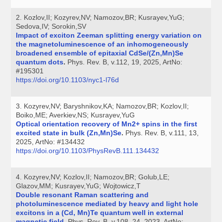
2. Kozlov,II; Kozyrev,NV; Namozov,BR; Kusrayev,YuG;
Sedova,IV; Sorokin,SV
Impact of exciton Zeeman splitting energy variation on
the magnetoluminescence of an inhomogeneously
broadened ensemble of epitaxial CdSe/(Zn,Mn)Se
quantum dots
.
Phys. Rev. B, v.112, 19, 2025, ArtNo:
#195301
https://doi.org/10.1103/nyc1-l76d
3. Kozyrev,NV; Baryshnikov,KA; Namozov,BR; Kozlov,II;
Boiko,ME; Averkiev,NS; Kusrayev,YuG
Optical orientation recovery of Mn2+ spins in the first
excited state in bulk (Zn,Mn)Se
.
Phys. Rev. B, v.111, 13,
2025, ArtNo: #134432
https://doi.org/10.1103/PhysRevB.111.134432
4. Kozyrev,NV; Kozlov,II; Namozov,BR; Golub,LE;
Glazov,MM; Kusrayev,YuG; Wojtowicz,T
Double resonant Raman scattering and
photoluminescence mediated by heavy and light hole
excitons in a (Cd, Mn)Te quantum well in external
magnetic field
.
Phys. Rev. B, v.108, 24, 2023, ArtNo: