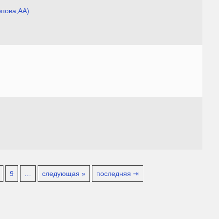
опова,АА)
9
…
следующая »
последняя ⇥