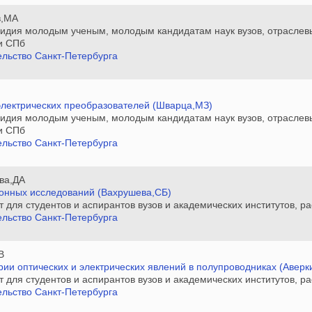
в,МА
сидия молодым ученым, молодым кандидатам наук вузов, отраслев
и СПб
льство Санкт-Петербурга
электрических преобразователей (Шварца,МЗ)
сидия молодым ученым, молодым кандидатам наук вузов, отраслев
и СПб
льство Санкт-Петербурга
ва,ДА
ронных исследований (Вахрушева,СБ)
нт для студентов и аспирантов вузов и академических институтов,
льство Санкт-Петербурга
В
рии оптических и электрических явлений в полупроводниках (Аверк
нт для студентов и аспирантов вузов и академических институтов,
льство Санкт-Петербурга