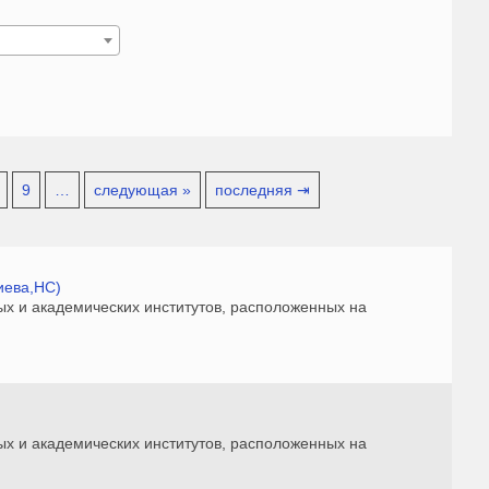
9
…
следующая »
последняя ⇥
иева,НС)
ых и академических институтов, расположенных на
ых и академических институтов, расположенных на