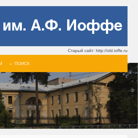
Старый сайт: http://old.ioffe.ru
М
ПОИСК