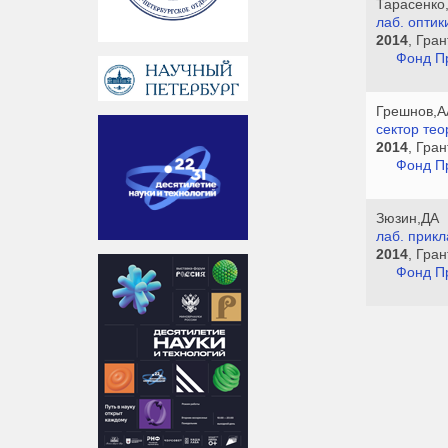
Тарасенко
лаб. оптик
2014
, Гра
Фонд П
Грешнов,А
сектор тео
2014
, Гра
Фонд П
Зюзин,ДА
лаб. прик
2014
, Гра
Фонд П