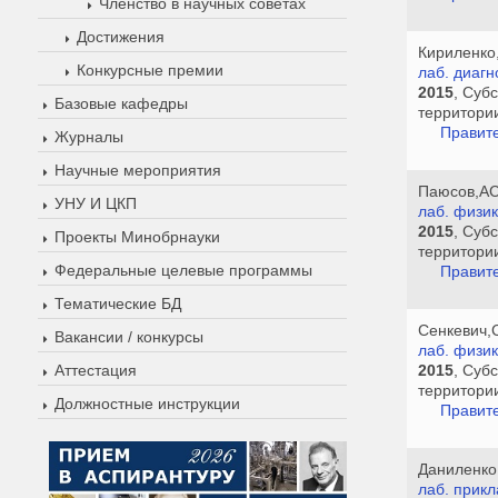
Членство в научных советах
Достижения
Кириленко
Конкурсные премии
лаб. диагн
2015
, Суб
Базовые кафедры
территори
Правите
Журналы
Научные мероприятия
Паюсов,А
УНУ И ЦКП
лаб. физи
2015
, Суб
Проекты Минобрнауки
территори
Федеральные целевые программы
Правите
Тематические БД
Сенкевич,
Вакансии / конкурсы
лаб. физик
Аттестация
2015
, Суб
территори
Должностные инструкции
Правите
Даниленко
лаб. прик