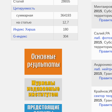
Статей
28655
Минтаиро
Цитируемость
2015
, Суб
территори
суммарная
364193
Правите
на статью
12,7
Индекс Хирша
180
Салий,РА
G-индекс
304
лаб. фото
2015
, Суб
территори
Правите
Андронико
лаб. нейт
2015
, Гра
Правите
Крайнов,И
сектор тео
2015
, Гра
Правите