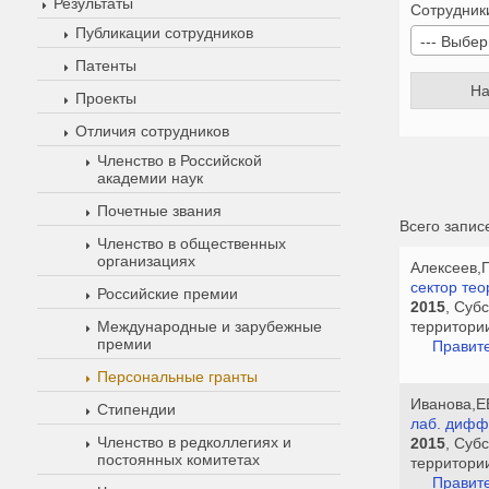
Результаты
Сотрудник
Публикации сотрудников
--- Выбер
Патенты
Проекты
Отличия сотрудников
Членство в Российской
академии наук
Почетные звания
Всего запис
Членство в общественных
организациях
Алексеев,
сектор тео
Российские премии
2015
, Суб
Международные и зарубежные
территори
премии
Правите
Персональные гранты
Иванова,Е
Стипендии
лаб. дифф
Членство в редколлегиях и
2015
, Суб
постоянных комитетах
территори
Правите