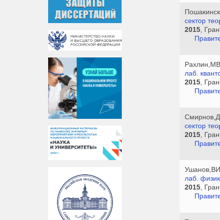
Пошакинск
сектор тео
2015
, Гра
Правите
Рахлин,М
лаб. кван
2015
, Гра
Правите
Смирнов,
сектор тео
2015
, Гра
Правите
Ушанов,В
лаб. физи
2015
, Гра
Правите