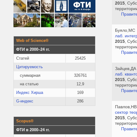
2015
, Суб
территори
Правите
Буяло,МС
лаб. интег
Web of Science®
2015
, Суб
территори
ФТИ в 2000–24 гг.
Правите
Статей
25425
Цитируемость
Зайцев,ДА
лаб. квант
суммарная
326761
2015
, Суб
на статью
12,9
территори
Правите
Индекс Хирша
169
G-индекс
286
Павлов,НВ
сектор тео
2015
, Суб
Scopus®
территори
Правите
ФТИ в 2000–24 гг.