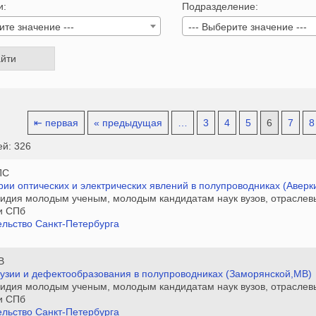
и:
Подразделение:
ите значение ---
--- Выберите значение ---
⇤ первая
« предыдущая
…
3
4
5
6
7
8
ей: 326
ПС
рии оптических и электрических явлений в полупроводниках (Аверк
сидия молодым ученым, молодым кандидатам наук вузов, отраслев
и СПб
льство Санкт-Петербурга
В
узии и дефектообразования в полупроводниках (Заморянской,МВ)
сидия молодым ученым, молодым кандидатам наук вузов, отраслев
и СПб
льство Санкт-Петербурга