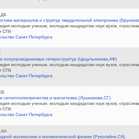
,ДА
остики материалов и структур твердотельной электроники (Брунков
сидия молодым ученым, молодым кандидатам наук вузов, отраслев
и СПб
льство Санкт-Петербурга
С
ки полупроводниковых гетероструктур (Цацульникова,АФ)
сидия молодым ученым, молодым кандидатам наук вузов, отраслев
и СПб
льство Санкт-Петербурга
СВ
и сегнетоэлектричества и магнетизма (Лушникова,СГ)
сидия молодым ученым, молодым кандидатам наук вузов, отраслев
и СПб
льство Санкт-Петербурга
,АА
ладной математики и математической физики (Руколайне,СА)