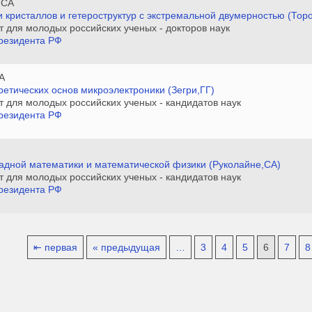
,СА
и кристаллов и гетероструктур с экстремальной двумерностью (Тор
нт для молодых российских ученых - докторов наук
резидента РФ
А
ретических основ микроэлектроники (Зегри,ГГ)
нт для молодых российских ученых - кандидатов наук
резидента РФ
ладной математики и математической физики (Руколайне,СА)
нт для молодых российских ученых - кандидатов наук
резидента РФ
⇤ первая
« предыдущая
…
3
4
5
6
7
8