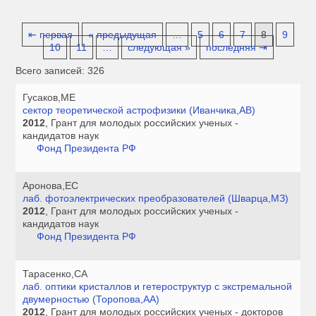
⇤ первая
« предыдущая
…
5
6
7
8
9
10
11
…
следующая »
последняя ⇥
Всего записей: 326
Гусаков,МЕ
сектор теоретической астрофизики (Иванчика,АВ)
2012
, Грант для молодых российских ученых -
кандидатов наук
Фонд Президента РФ
Аронова,ЕС
лаб. фотоэлектрических преобразователей (Шварца,МЗ)
2012
, Грант для молодых российских ученых -
кандидатов наук
Фонд Президента РФ
Тарасенко,СА
лаб. оптики кристаллов и гетероструктур с экстремальной
двумерностью (Торопова,АА)
2012
, Грант для молодых российских ученых - докторов