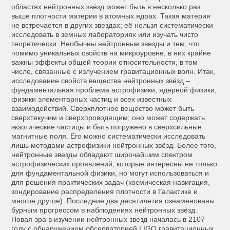
областях нейтронных звёзд может быть в несколько раз
выше плотности материи в атомных ядрах. Такая материя
не встречается в других звездах; её нельзя систематически
исследовать в земных лабораториях или изучать чисто
теоретически. Необычны нейтронные звезды и тем, что
помимо уникальных свойств на микроуровне, в них крайне
важны эффекты общей теории относительности, в том
числе, связанные с излучением гравитационных волн. Итак,
исследование свойств вещества нейтронных звёзд –
фундаментальная проблема астрофизики, ядерной физики,
физики элементарных частиц и всех известных
взаимодействий. Сверхплотное вещество может быть
сверхтекучим и сверхпроводящим; оно может содержать
экзотические частицы и быть погружено в сверхсильные
магнитные поля. Его можно систематически исследовать
лишь методами астрофизики нейтронных звёзд. Более того,
нейтронные звезды обладают широчайшим спектром
астрофизических проявлений, которые интересны не только
для фундаментальной физики, но могут использоваться и
для решения практических задач (космическая навигация,
зондирование распределения плотности в Галактике и
многое другое). Последние два десятилетия ознаменованы
бурным прогрессом в наблюдениях нейтронных звёзд.
Новая эра в изучении нейтронных звезд началась в 2107
году с обнаружением обсерваторией LIGO гравитационных