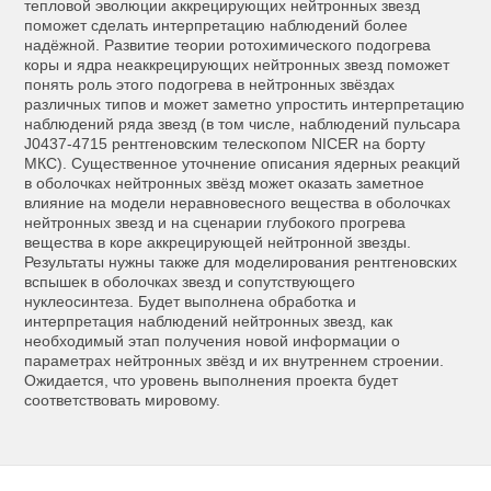
тепловой эволюции аккрецирующих нейтронных звезд
поможет сделать интерпретацию наблюдений более
надёжной. Развитие теории ротохимического подогрева
коры и ядра неаккрецирующих нейтронных звезд поможет
понять роль этого подогрева в нейтронных звёздах
различных типов и может заметно упростить интерпретацию
наблюдений ряда звезд (в том числе, наблюдений пульсара
J0437-4715 рентгеновским телескопом NICER на борту
МКС). Существенное уточнение описания ядерных реакций
в оболочках нейтронных звёзд может оказать заметное
влияние на модели неравновесного вещества в оболочках
нейтронных звезд и на сценарии глубокого прогрева
вещества в коре аккрецирующей нейтронной звезды.
Результаты нужны также для моделирования рентгеновских
вспышек в оболочках звезд и сопутствующего
нуклеосинтеза. Будет выполнена обработка и
интерпретация наблюдений нейтронных звезд, как
необходимый этап получения новой информации о
параметрах нейтронных звёзд и их внутреннем строении.
Ожидается, что уровень выполнения проекта будет
соответствовать мировому.