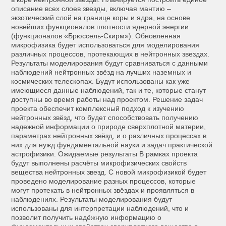
описание всех слоев звезды, включая мантию –
экзотический слой на границе коры и ядра, на основе
новейших функционалов плотности ядерной энергии
(функционалов «Брюссель-Скирм»). Обновленная
микрофизика будет использоваться для моделирования
различных процессов, протекающих в нейтронных звездах.
Результаты моделирования будут сравниваться с данными
наблюдений нейтронных звёзд на лучших наземных и
космических телескопах. Будут использованы как уже
имеющиеся данные наблюдений, так и те, которые станут
доступны во время работы над проектом. Решение задач
проекта обеспечит комплексный подход к изучению
нейтронных звёзд, что будет способствовать получению
надежной информации о природе сверхплотной материи,
параметрах нейтронных звёзд, и о различных процессах в
них для нужд фундаментальной науки и задач практической
астрофизики. Ожидаемые результаты В рамках проекта
будут выполнены расчёты микрофизических свойств
вещества нейтронных звезд. С новой микрофизикой будет
проведено моделирование разных процессов, которые
могут протекать в нейтронных звёздах и проявляться в
наблюдениях. Результаты моделирования будут
использованы для интерпретации наблюдений, что и
позволит получить надёжную информацию о