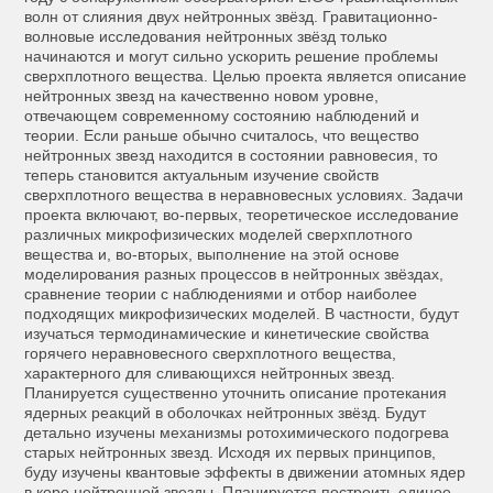
волн от слияния двух нейтронных звёзд. Гравитационно-
волновые исследования нейтронных звёзд только
начинаются и могут сильно ускорить решение проблемы
сверхплотного вещества. Целью проекта является описание
нейтронных звезд на качественно новом уровне,
отвечающем современному состоянию наблюдений и
теории. Если раньше обычно считалось, что вещество
нейтронных звезд находится в состоянии равновесия, то
теперь становится актуальным изучение свойств
сверхплотного вещества в неравновесных условиях. Задачи
проекта включают, во-первых, теоретическое исследование
различных микрофизических моделей сверхплотного
вещества и, во-вторых, выполнение на этой основе
моделирования разных процессов в нейтронных звёздах,
сравнение теории с наблюдениями и отбор наиболее
подходящих микрофизических моделей. В частности, будут
изучаться термодинамические и кинетические свойства
горячего неравновесного сверхплотного вещества,
характерного для сливающихся нейтронных звезд.
Планируется существенно уточнить описание протекания
ядерных реакций в оболочках нейтронных звёзд. Будут
детально изучены механизмы ротохимического подогрева
старых нейтронных звезд. Исходя их первых принципов,
буду изучены квантовые эффекты в движении атомных ядер
в коре нейтронной звезды. Планируется построить единое