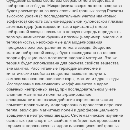
фундаментальных свойствах сверхплотного вещества в
нейтронных звёздах. Микрофизика сверхплотного вещества
будет рассмотрена во всех слоях нейтронных звезд Расчеты
высокого уровня (с последовательным учетом квантовых
эффектов) свойств сильнонеидеальной кулоновской плазмы
атомных ядер (как жидкости, так и кристалла) в коре
нейтронной звезды позволят в первую очередь определить
термодинамические функции плазмы (например, энергию и
теплоёмкость), необходимые для моделирования
процессов распространения тепла в звезде. Вещество
мантии нейтронной звезды будет исследовано на основе
теории функционала плотности ядерной материи. Эта же
теория будет использована для расчета свойств вещества
вне мантии. Рассчитанные термодинамические и
кинетические свойства вещества позволят получить
самосогласованное описание коры, мантии и ядра звезды.
Исследование кинетических коэффициентов в ядрах
обычных нейтронных звезд при последовательном учете
влияния магнитного поля на экранирование
электромагнитного взаимодействия заряженных частиц
поможет правильному моделированию процессов переноса
тепла, эволюции магнитных полей и дифференциального
вращения в нейтронных звездах. Систематическое изучение
основных транспортных свойств и нейтринных процессов в
горячих и неравновесных ядрах сливающихся нейтронных