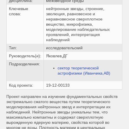
дисциплина:
межзвездной среды
Ключевые
нейтронные звезды, строение,
слова:
эволюция, равновесное и
неравновесное сверхплотное
вещество, микрофизика,
моделирование наблюдательных
проявлений, интерпретация
наблюдений
Тип:
исследовательский
Руководитель(и):
Яковлев,ДГ
Подразделения:
сектор теоретической
астрофизики (Иванчика,АВ)
Код проекта:
19-12-00133
Проект направлен на изучение фундаментальных свойств
экстремально сжатого вещества путем теоретического
моделирования нейтронных звезд и интерпретации их
наблюдений. Нейтронные звезды уникальны тем, что
максимально компактны и содержат сверхплотную
вырожденную ядерную материю, свойства которой во
многом не ясны. Плотность материи в центральных