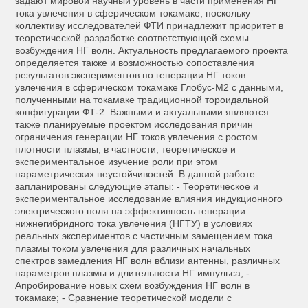
задают мировой научный уровень в части применения НГ
тока увлечения в сферическом токамаке, поскольку
коллективу исследователей ФТИ принадлежит приоритет в
теоретической разработке соответствующей схемы
возбуждения НГ волн. Актуальность предлагаемого проекта
определяется также и возможностью сопоставления
результатов экспериментов по генерации НГ токов
увлечения в сферическом токамаке Глобус-М2 с данными,
полученными на токамаке традиционной тороидальной
конфигурации ФТ-2. Важными и актуальными являются
также планируемые проектом исследования причин
ограничения генерации НГ токов увлечения с ростом
плотности плазмы, в частности, теоретическое и
экспериментальное изучение роли при этом
параметрических неустойчивостей. В данной работе
запланированы следующие этапы: - Теоретическое и
экспериментальное исследование влияния индукционного
электрического поля на эффективность генерации
нижнегибридного тока увлечения (НГТУ) в условиях
реальных экспериментов с частичным замещением тока
плазмы током увлечения для различных начальных
спектров замедления НГ волн вблизи антенны, различных
параметров плазмы и длительности НГ импульса; -
Апробирование новых схем возбуждения НГ волн в
токамаке; - Сравнение теоретической модели с