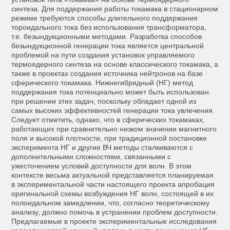
синтеза. Для поддержания работы токамака в стационарном
режиме требуются способы длительного поддержания
тороидального тока без использования трансформатора,
т.е. безындукционными методами. Разработка способов
безындукционной генерации тока является центральной
проблемой на пути создания установок управляемого
термоядерного синтеза на основе классического токамака, а
также в проектах создания источника нейтронов на базе
сферического токамака. Нижнегибридный (НГ) метод
поддержания тока потенциально может быть использован
при решении этих задач, поскольку обладает одной из
самых высоких эффективностей генерации тока увлечения.
Следует отметить, однако, что в сферических токамаках,
работающих при сравнительно низком значении магнитного
поля и высокой плотности, при традиционной постановке
эксперимента НГ и другие ВЧ методы сталкиваются с
дополнительными сложностями, связанными с
ужесточением условий доступности для волн. В этом
контексте весьма актуальной представляется планируемая
в экспериментальной части настоящего проекта апробация
оригинальной схемы возбуждения НГ волн, состоящей в их
полоидальном замедлении, что, согласно теоретическому
анализу, должно помочь в устранении проблем доступности.
Предлагаемые в проекте экспериментальные исследования