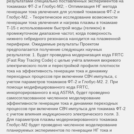
результатами специально поставленных экспериментов на
токамаках ФТ-2 и Глобус-М2; - Оптимизация НГ метода
генерации тока увлечения для условий токамаков ФТ-2 и
Глобус-M2. - Теоретическое исследование возможности
генерации тока увлечения и нагрева плазмы в токамаке
Т-15 с использованием быстрой моды (геликон) в
промежуточном диапазоне частот, когда поверхность
нижнего гибридного резонанса находится на плазменной
периферии. Ожидаемые результаты Проектом
предполагается получение следующих научных
результатов: 1. Будет проведена модернизация кода FRTC
(Fast Ray Tracing Code) с целью учёта влияния вихревого
электрического поля и перестройкой профиля плотности
тока на эффективность генерации тока и динамику
переходных процессов при включении СВЧ импульса, с
учетом параметров токамаков ФТ-2 и Глобус-М2. 2. При
помощи модифицированного кода FRTC,
инкорпорированного в код ASTRA, будет проведено
самосогласованное численное моделирование
эффективности генерации тока и динамики переходных
процессов при включении СВЧ импульса для токамака ФТ-2
с учетом влияния индукционного электрического поля. 3.
Для параметров плазмы модернизированного токамака
Глобус-М2 будет проведено численное моделирование
планируемых экспериментов по генерации НГ тока и