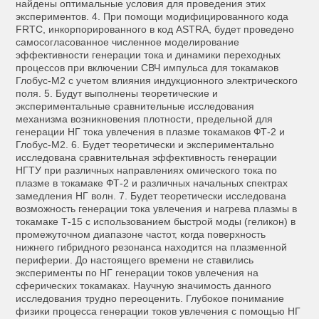
найдены оптимальные условия для проведения этих
экспериментов. 4. При помощи модифицированного кода
FRTC, инкорпорированного в код ASTRA, будет проведено
самосогласованное численное моделирование
эффективности генерации тока и динамики переходных
процессов при включении СВЧ импульса для токамаков
Глобус-М2 с учетом влияния индукционного электрического
поля. 5. Будут выполнены теоретические и
экспериментальные сравнительные исследования
механизма возникновения плотности, предельной для
генерации НГ тока увлечения в плазме токамаков ФТ-2 и
Глобус-М2. 6. Будет теоретически и экспериментально
исследована сравнительная эффективность генерации
НГТУ при различных направлениях омического тока по
плазме в токамаке ФТ-2 и различных начальных спектрах
замедления НГ волн. 7. Будет теоретически исследована
возможность генерации тока увлечения и нагрева плазмы в
токамаке Т-15 с использованием быстрой моды (геликон) в
промежуточном диапазоне частот, когда поверхность
нижнего гибридного резонанса находится на плазменной
периферии. До настоящего времени не ставились
эксперименты по НГ генерации токов увлечения на
сферических токамаках. Научную значимость данного
исследования трудно переоценить. Глубокое понимание
физики процесса генерации токов увлечения с помощью НГ