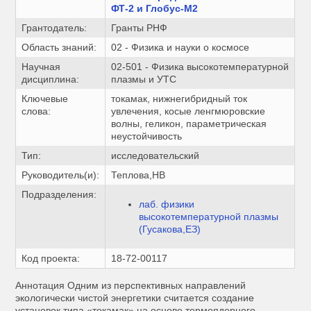
ФТ-2 и Глобус-М2
Грантодатель:
Гранты РНФ
Область знаний:
02 - Физика и науки о космосе
Научная
02-501 - Физика высокотемпературной
дисциплина:
плазмы и УТС
Ключевые
токамак, нижнегибридный ток
слова:
увлечения, косые ленгмюровские
волны, геликон, параметрическая
неустойчивость
Тип:
исследовательский
Руководитель(и):
Теплова,НВ
Подразделения:
лаб. физики
высокотемпературной плазмы
(Гусакова,ЕЗ)
Код проекта:
18-72-00117
Аннотация Одним из перспективных направлений
экологически чистой энергетики считается создание
установок типа «токамак» на основе термоядерного