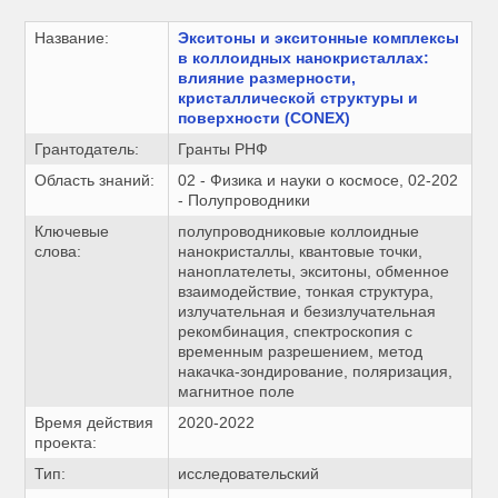
Название:
Экситоны и экситонные комплексы
в коллоидных нанокристаллах:
влияние размерности,
кристаллической структуры и
поверхности (CONEX)
Грантодатель:
Гранты РНФ
Область знаний:
02 - Физика и науки о космосе, 02-202
- Полупроводники
Ключевые
полупроводниковые коллоидные
слова:
нанокристаллы, квантовые точки,
наноплателеты, экситоны, обменное
взаимодействие, тонкая структура,
излучательная и безизлучательная
рекомбинация, спектроскопия с
временным разрешением, метод
накачка-зондирование, поляризация,
магнитное поле
Время действия
2020-2022
проекта:
Тип:
исследовательский