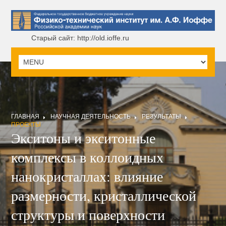
Старый сайт: http://old.ioffe.ru
ГЛАВНАЯ
НАУЧНАЯ ДЕЯТЕЛЬНОСТЬ
РЕЗУЛЬТАТЫ
ПРОЕКТЫ
Экситоны и экситонные
комплексы в коллоидных
нанокристаллах: влияние
размерности, кристаллической
структуры и поверхности