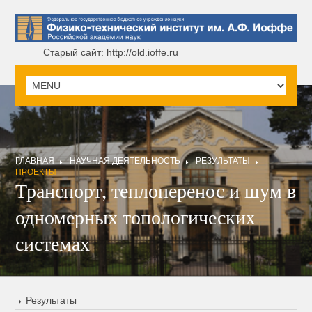
Старый сайт: http://old.ioffe.ru
ГЛАВНАЯ
НАУЧНАЯ ДЕЯТЕЛЬНОСТЬ
РЕЗУЛЬТАТЫ
ПРОЕКТЫ
Транспорт, теплоперенос и шум в
одномерных топологическиx
системах
Результаты