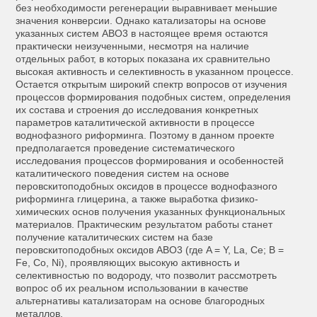
без необходимости регенерации выравнивает меньшие
значения конверсии. Однако катализаторы на основе
указанных систем ABO3 в настоящее время остаются
практически неизученными, несмотря на наличие
отдельных работ, в которых показана их сравнительно
высокая активность и селективность в указанном процессе.
Остается открытым широкий спектр вопросов от изучения
процессов формирования подобных систем, определения
их состава и строения до исследования конкретных
параметров каталитической активности в процессе
воднофазного риформинга. Поэтому в данном проекте
предполагается проведение систематического
исследования процессов формирования и особенностей
каталитического поведения систем на основе
перовскитоподобных оксидов в процессе воднофазного
риформинга глицерина, а также выработка физико-
химических основ получения указанных функциональных
материалов. Практическим результатом работы станет
получение каталитических систем на базе
перовскитоподобных оксидов ABO3 (где A = Y, La, Ce; B =
Fe, Co, Ni), проявляющих высокую активность и
селективностью по водороду, что позволит рассмотреть
вопрос об их реальном использовании в качестве
альтернативы катализаторам на основе благородных
металлов.