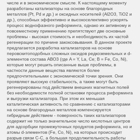
числе и в экономическом смысле. К настоящему моменту
разработаны катализаторы на основе благородных
металлов (Pt, Pd и др.) и оксидных носителей (Al2O3, TiO2 и
др.), способных эффективно и высокоселективно ускорять
процесс воднофазного риформинга, однако их активному и
повсеместному применению препятствуют две основные
проблемы - высокая стоимость и необходимость их частой
регенерации по причине закоксовывания. В данном проекте
предлагается разработка катализаторов на основе
перовскитоподобных сложных оксидов редкоземельных и d-
элементов состава ABO3 (где A = Y, La, Ce; B = Fe, Co, Ni),
которые могут решить описанные выше проблемы, в
частности данные вещества являются более
предпочтительными с экономической точки зрения. Они
проявляют высокую стабильность, а также могут быть
регенерированы под действием внешних магнитных полей
без необходимости полной остановки процесса риформинга
и выгрузки катализатора. При этом их меньшая
каталитическая активность по сравнению с катализаторами
на основе благородных металлов компенсируется
гибридным действием - поверхность таких катализаторов
содержит не только значительное число кислотных центров
для адсорбции промежуточных продуктов риформинга, но и
атомы d-элементов (Fe, Co, Ni), на которых происходит
разрыв связи С-С, а большая продолжительность работы