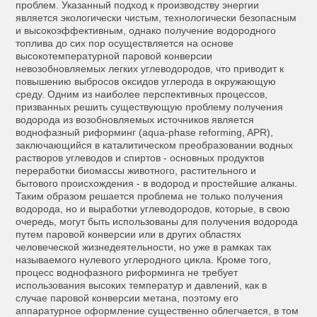
проблем. Указанный подход к производству энергии
является экологически чистым, технологически безопасным
и высокоэффективным, однако получение водородного
топлива до сих пор осуществляется на основе
высокотемпературной паровой конверсии
невозобновляемых легких углеводородов, что приводит к
повышению выбросов оксидов углерода в окружающую
среду. Одним из наиболее перспективных процессов,
призванных решить существующую проблему получения
водорода из возобновляемых источников является
воднофазный риформинг (aqua-phase reforming, APR),
заключающийся в каталитическом преобразовании водных
растворов углеводов и спиртов - основных продуктов
переработки биомассы животного, растительного и
бытового происхождения - в водород и простейшие алканы.
Таким образом решается проблема не только получения
водорода, но и выработки углеводородов, которые, в свою
очередь, могут быть использованы для получения водорода
путем паровой конверсии или в других областях
человеческой жизнедеятельности, но уже в рамках так
называемого нулевого углеродного цикла. Кроме того,
процесс воднофазного риформинга не требует
использования высоких температур и давлений, как в
случае паровой конверсии метана, поэтому его
аппаратурное оформление существенно облегчается, в том