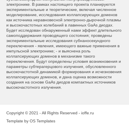
электронике. В рамках настоящего проекта планируются
экспериментальные и теоретические, включая численное
моделирование, исследования коллапсирующих доменов
как источника неравновесной электронно-дырочной плазмы
и высокочастотных колебаний в лавинных GaAs диодах.
Будeт исследован обнаруженный нами эффект длительного
самоподдержания проводящего состояния; проведены
экспериментальные исследования субнаносекундного
переключения - явления, имеющего важные применения в
импульсной электронике; - и выяснена роль
коллапсирующих доменов в механизме такого
переключения. Будут определены условия возникновения и
параметры субтерагерцового излучения, обусловленного
высокочастотной динамикой формирования и исчезновения
коллапсирующих доменов, и дана оценка возможности
создания на основе GaAs диодов компактных источников
высокочастотного излучения.
Copyright © 2021 - All Rights Reserved -
ioffe.ru
Template by
OS Templates