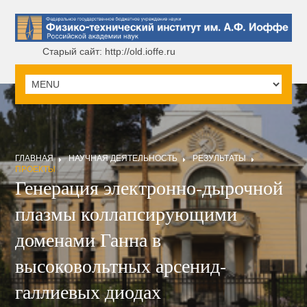
Старый сайт: http://old.ioffe.ru
ГЛАВНАЯ
НАУЧНАЯ ДЕЯТЕЛЬНОСТЬ
РЕЗУЛЬТАТЫ
ПРОЕКТЫ
Генерация электронно-дырочной
плазмы коллапсирующими
доменами Ганна в
высоковольтных арсенид-
галлиевых диодах