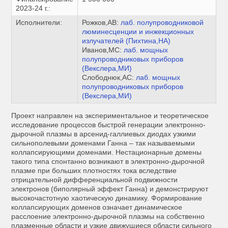
2023-24 г.:
Исполнители:
Рожков,АВ:
лаб. полупроводниковой
люминесценции и инжекционных
излучателей (Пихтина,НА)
Иванов,МС:
лаб. мощных
полупроводниковых приборов
(Векслера,МИ)
Слободнюк,АС:
лаб. мощных
полупроводниковых приборов
(Векслера,МИ)
Проект направлен на экспериментальное и теоретическое
исследование процессов быстрой генерации электронно-
дырочной плазмы в арсенид-галлиевых диодах узкими
сильнополевыми доменами Ганна – так называемыми
коллапсирующими доменами. Нестационарные домены
такого типа спонтанно возникают в электронно-дырочной
плазме при больших плотностях тока вследствие
отрицательной дифференциальной подвижности
электронов (биполярный эффект Ганна) и демонстрируют
высокочастотную хаотическую динамику. Формирование
коллапсирующих доменов означает динамическое
расслоение электронно-дырочной плазмы на собственно
плазменные области и узкие движущиеся области сильного