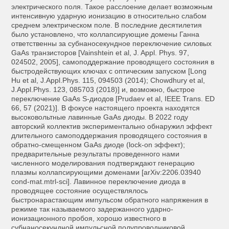
электрического поля. Такое расслоение делает возможным
интенсивную ударную ионизацию в относительно слабом
среднем электрическом поле. В последние десятилетия
было установлено, что коллапсирующие домены Ганна
ответственны за субнаносекундное переключение силовых
GaAs транзисторов [Vainshtein et al, J. Appl. Phys. 97,
024502, 2005], самоподдержание проводящего состояния в
быстродействующих ключах с оптическим запуском [Long
Hu et al, J.Appl.Phys. 115, 094503 (2014); Chowdhury et al,
J.Appl.Phys. 123, 085703 (2018)] и, возможно, быстрое
переключение GaAs S-диодов [Prudaev et al, IEEE Trans. ED
66, 57 (2021)]. В фокусе настоящего проекта находятся
высоковольтные лавинные GaAs диоды. В 2022 году
авторский коллектив экспериментально обнаружил эффект
длительного самоподдержания проводящего состояния в
обратно-смещенном GaAs диоде (lock-оn эффект);
предварительные результаты проведенного нами
численного моделирования подтверждают генерацию
плазмы коллапсирующими доменами [arXiv:2206.03940
cond-mat.mtrl-sci]. Лавинное переключение диода в
проводящее состояние осуществлялось
быстронарастающим импульсом обратного напряжения в
режиме так называемого задержанного ударно-
ионизационного пробоя, хорошо известного в
субнаносекундной импульсной полупроводниковой