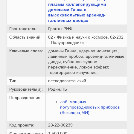
плазмы коллапсирующими
доменами Ганна в
высоковольтных арсенид-
галлиевых диодах
Грантодатель:
Гранты РНФ
Область знаний:
02 - Физика и науки о космосе, 02-202
- Полупроводники
Ключевые слова:
домены Ганна, ударная ионизация,
лавинный пробой, арсенид-галлиевые
диоды, субнаносекудное
переключение, лок-он эффект,
терагерцовое излучение,
Тип:
исследовательский
Руководитель(и):
Родин,ПБ
Подразделения:
лаб. мощных
полупроводниковых приборов
(Векслера,МИ)
Код проекта:
23-22-00239
Финансирование
1 500 000