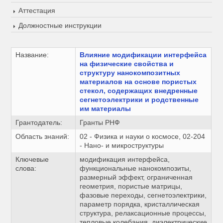
Аттестация
Должностные инструкции
Название:
Влияние модификации интерфейса
на физические свойства и
структуру нанокомпозитных
материалов на основе пористых
стекол, содержащих внедренные
сегнетоэлектрики и родственные
им материалы
Грантодатель:
Гранты РНФ
Область знаний:
02 - Физика и науки о космосе, 02-204
- Нано- и микроструктуры
Ключевые
модификация интерфейса,
слова:
функциональные нанокомпозиты,
размерный эффект, ограниченная
геометрия, пористые матрицы,
фазовые переходы, сегнетоэлектрики,
параметр порядка, кристаллическая
структура, релаксационные процессы,
тепловые колебания, диэлектрические