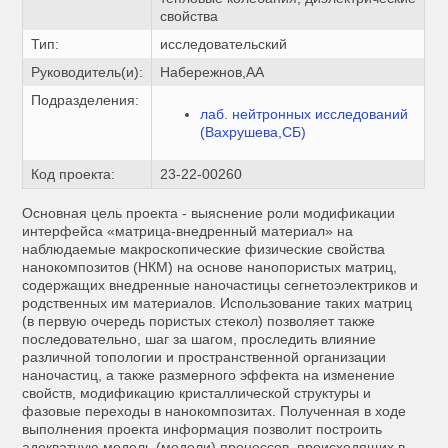
свойства
Тип:
исследовательский
Руководитель(и):
Набережнов,АА
Подразделения:
лаб. нейтронных исследований
(Вахрушева,СБ)
Код проекта:
23-22-00260
Основная цель проекта - выяснение роли модификации
интерфейса «матрица-внедренный материал» на
наблюдаемые макроскопические физические свойства
нанокомпозитов (НКМ) на основе нанопористых матриц,
содержащих внедренные наночастицы сегнетоэлектриков и
родственных им материалов. Использование таких матриц
(в первую очередь пористых стекол) позволяет также
последовательно, шаг за шагом, проследить влияние
различной топологии и пространственной организации
наночастиц, а также размерного эффекта на изменение
свойств, модификацию кристаллической структуры и
фазовые переходы в нанокомпозитах. Полученная в ходе
выполнения проекта информация позволит построить
адекватную модель (модели) процессов, происходящих в