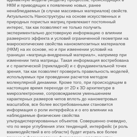
НКМ и приводящих к появлению новых, ранее
ненаблюдаемых (в случае массивных материалов) свойств.
Актуальность Наноструктуры на основе искусственных и
природных пористых матриц привлекают постоянный
интерес, так как позволяют не только получить
экспериментально достоверную информацию о влиянии
размерного эффекта и условий ограниченной геометрии на
макроскопические свойства нанокомпозитных материалов
(НКМ) на их основе, но и при изменении условий на
границах «матрица-внедренный материал», например при
изменении типа матрицы. Такая информация востребована
и с практической (прикладной) и с фундаментальной точек
зрения, так как позволяет проверить правильность моделей,
используемых при проведении расчетов методом
молекулярной динамики. Кроме того, при происходящем в
настоящее время переходе от 2D к 3D архитектуре в
микроэлектронике, сопровождаемом уменьшением
характерных размеров чипов вплоть до нанометровых
масштабов, все более востребованными становится
информация о роли интерфейса и о его влиянии на
наблюдаемые физические свойства
ультрадиспергированных объектов. Совершенно очевидно,
что по мере углубления этих тенденций, интерфейс (и роль
взаимодействий в его области) будет играть все более