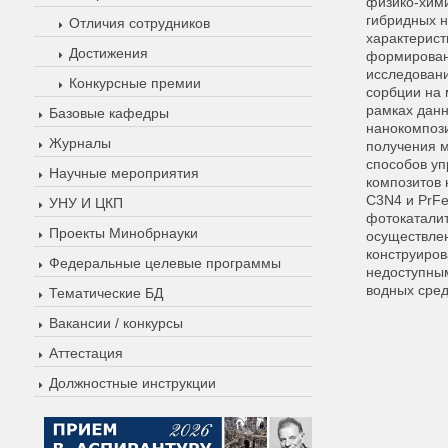
физико-хими
гибридных н
Отличия сотрудников
характерист
Достижения
формирован
исследовани
Конкурсные премии
сорбции на 
рамках дан
Базовые кафедры
нанокомпози
Журналы
получения м
способов уп
Научные мероприятия
композитов 
C3N4 и PrF
УНУ И ЦКП
фотокаталит
Проекты Минобрнауки
осуществлен
конструиров
Федеральные целевые программы
недоступным
водных сред
Тематические БД
Вакансии / конкурсы
Аттестация
Должностные инструкции