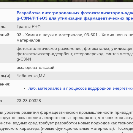
Разработка интегрированных фотокатализаторов-адс
g-C3N4/PrFeO3 для утилизации фармацевтических пр
ль:
Гранты РНФ
аний:
03 - Химия и науки о материалах, 03-601 - Химия новых
материалов
фотокаталитическое разложение, фотокатализ, утилизаци
фотокатализатор-адсорбент, гетеропереход, синтез метод
g-C3N4
исследовательский
ль(и):
Чебаненко,МИ
ения:
лаб. материалов и процессов водородной энергетик
а:
23-23-00328
 уровень развития фармацевтической промышленности приводит к
родуктов разложения лекарственных препаратов, что является акт
истки водных сред требует разработки новых подходов как технолог
едческого характера (новые функциональные материалы). Послед