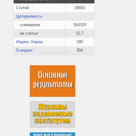
Статей
28655
Цитируемость
суммарная
364193
на статью
12,7
Индекс Хирша
180
G-индекс
304