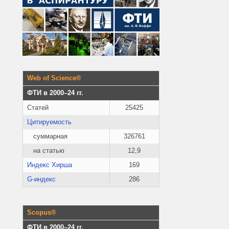
Web of Science®
ФТИ в 2000–24 гг.
Статей
25425
Цитируемость
суммарная
326761
на статью
12,9
Индекс Хирша
169
G-индекс
286
Scopus®
ФТИ в 2000–24 гг.