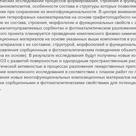
ческих исследований процессов формирования, строения и функц
анокомпозитов, особенности состава и структуры которых позволя
ики при сохранении их многофункциональности. В центре вниман
ия гетерофазных наноматериалов на основе графитоподобного ни
е их состава, строения, морфологии и функциональных свойств с
магнитоуправляемых сорбентах и фотокаталитическом разложении 
ного проекта планируется проведение комплексного физико-химич
ционных материалов на основе указанных выше компонентов в усл
атериалов с их составом, структурой, морфологией и функционал
равления сорбционным и фотокаталитическим поведением объектов
на их основе). В результате исследования будут получены новые 
eO3 с развитой поверхностью и однородным пространственным рас
ической активностью в процессах разложения лекарственных преп
ие комплексного исследования в соответствии с планом работ по 
ания новых многофункциональных композиционных материалов на 
и сорбционными и фотокаталитическими свойствами для потенциа
.