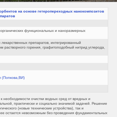
орбентов на основе гетеропереходных нанокомпозитов
епаратов
 неорганических функциональных и наноразмерных
я лекарственных препаратов, интегрированный
ом растворного горения, графитоподобный нитрид углерода,
и (Попкова,ВИ)
 необходимости очистки водных сред от вредных и
уальной, практически и социально значимой задачей. Решение
ического (новые технические устройства), так и
нее остается невозможным без проведения фундаментальных