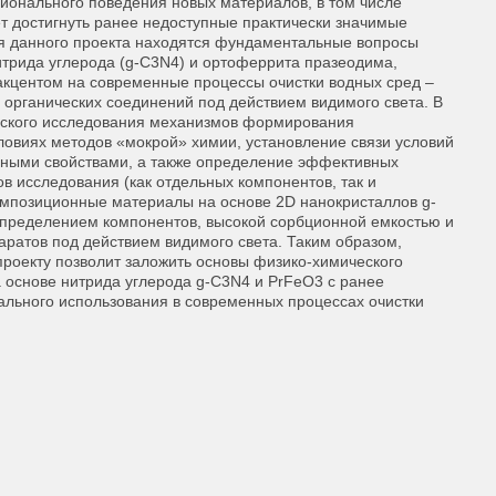
ионального поведения новых материалов, в том числе
ет достигнуть ранее недоступные практически значимые
ия данного проекта находятся фундаментальные вопросы
трида углерода (g-C3N4) и ортоферрита празеодима,
 акцентом на современные процессы очистки водных сред –
органических соединений под действием видимого света. В
еского исследования механизмов формирования
овиях методов «мокрой» химии, установление связи условий
ьными свойствами, а также определение эффективных
 исследования (как отдельных компонентов, так и
композиционные материалы на основе 2D нанокристаллов g-
пределением компонентов, высокой сорбционной емкостью и
аратов под действием видимого света. Таким образом,
проекту позволит заложить основы физико-химического
основе нитрида углерода g-C3N4 и PrFeO3 с ранее
льного использования в современных процессах очистки