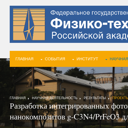
ГЛАВНАЯ
СОБЫТИЯ
ИНСТИТУТ
НАУЧНАЯ
ГЛАВНАЯ
НАУЧНАЯ ДЕЯТЕЛЬНОСТЬ
РЕЗУЛЬТАТЫ
ПРОЕКТ
Разработка интегрированных фото
нанокомпозитов g-C3N4/PrFeO3 дл