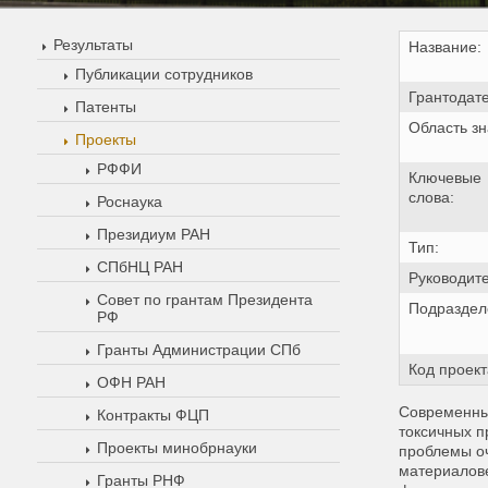
Результаты
Название:
Публикации сотрудников
Грантодате
Патенты
Область зн
Проекты
РФФИ
Ключевые
слова:
Роснаука
Президиум РАН
Тип:
СПбНЦ РАН
Руководите
Совет по грантам Президента
Подраздел
РФ
Гранты Администрации СПб
Код проект
ОФН РАН
Современный
Контракты ФЦП
токсичных п
Проекты минобрнауки
проблемы оч
материалов
Гранты РНФ