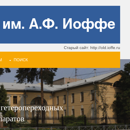
Старый сайт: http://old.ioffe.ru
М
ПОИСК
 гетеропереходных
паратов