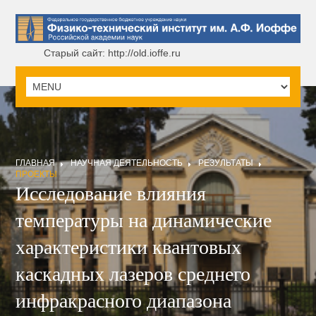
Старый сайт: http://old.ioffe.ru
ГЛАВНАЯ
НАУЧНАЯ ДЕЯТЕЛЬНОСТЬ
РЕЗУЛЬТАТЫ
ПРОЕКТЫ
Исследование влияния
температуры на динамические
характеристики квантовых
каскадных лазеров среднего
инфракрасного диапазона