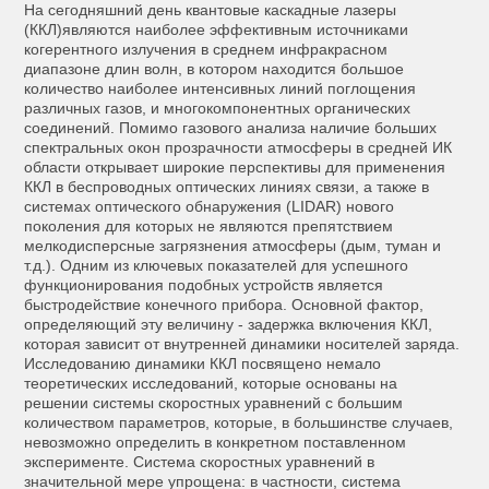
На сегодняшний день квантовые каскадные лазеры
(ККЛ)являются наиболее эффективным источниками
когерентного излучения в среднем инфракрасном
диапазоне длин волн, в котором находится большое
количество наиболее интенсивных линий поглощения
различных газов, и многокомпонентных органических
соединений. Помимо газового анализа наличие больших
спектральных окон прозрачности атмосферы в средней ИК
области открывает широкие перспективы для применения
ККЛ в беспроводных оптических линиях связи, а также в
системах оптического обнаружения (LIDAR) нового
поколения для которых не являются препятствием
мелкодисперсные загрязнения атмосферы (дым, туман и
т.д.). Одним из ключевых показателей для успешного
функционирования подобных устройств является
быстродействие конечного прибора. Основной фактор,
определяющий эту величину - задержка включения ККЛ,
которая зависит от внутренней динамики носителей заряда.
Исследованию динамики ККЛ посвящено немало
теоретических исследований, которые основаны на
решении системы скоростных уравнений с большим
количеством параметров, которые, в большинстве случаев,
невозможно определить в конкретном поставленном
эксперименте. Система скоростных уравнений в
значительной мере упрощена: в частности, система