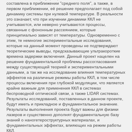
составлена в приближении "среднего поля", а также, в
первом приближении, её решение предполагает под собой
динамику системы при нулевой температуре. В реальности
это означает, что при изучении динамики ККЛ не
учитываются, или неверно учитываются процессы,
связанные с фононным рассеянием, которые
принципиально зависят от температуры. Одновременно с
этим, те немногие экспериментальные исследования,
которые на данный момент проведены не подтверждают
теоретические выводы, предсказывающие ультракороткие
времена задержки включения. Данный проект нацелен на
решение фундаментальной проблемы рассогласования
между существующей теорией и экспериментальными
данными, а так же на исследование влияния температурных
эффектов на различные режимы работы ККЛ, в том числе
процессы включения при глубокой модуляции, что является
крайне важным для применения ККЛ в системах
беспроводной оптической связи, а также LIDAR системах.
Результаты исследований, поставленных в данном проекте,
будут иметь и прикладное и фундаментальное значение.
Результаты выполнения проекта будут важны для физики
лазеров и существенно дополнят фундаментальную базу
знаний о наногетероструктурных материалах, и
фундаментальных эффектах, влияющих на режим работы
ККЛ.