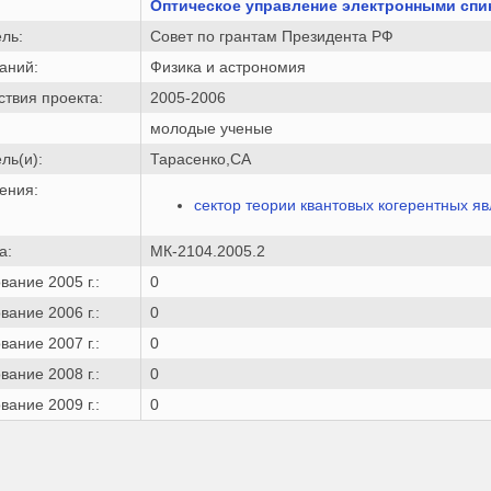
Оптическое управление электронными спи
ль:
Совет по грантам Президента РФ
аний:
Физика и астрономия
твия проекта:
2005-2006
молодые ученые
ль(и):
Тарасенко,СА
ения:
сектор теории квантовых когерентных яв
а:
МК-2104.2005.2
ание 2005 г.:
0
ание 2006 г.:
0
ание 2007 г.:
0
ание 2008 г.:
0
ание 2009 г.:
0