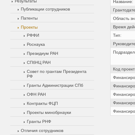
Результаты
Название:
Публикации сотрудников
Грантодате
Патенты
Область зн
Время дейс
Проекты
РФФИ
Тип:
Руководите
Роснаука
Подраздел
Президиум РАН
СПбНЦ РАН
Код проект
Совет по грантам Президента
РФ
Финансиров
Гранты Администрации СПб
Финансиров
ОФН РАН
Финансиров
Финансиров
Контракты ФЦП
Финансиров
Проекты минобрнауки
Гранты РНФ
Отличия сотрудников