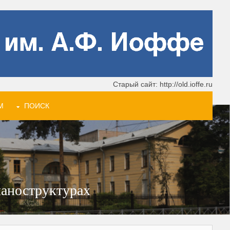
Старый сайт: http://old.ioffe.ru
М
ПОИСК
наноструктурах