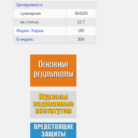
Цитируемость
суммарная
364193
на статью
12,7
Индекс Хирша
180
G-индекс
304