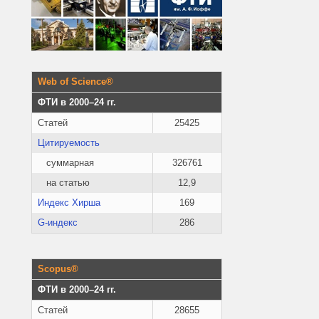
Web of Science®
ФТИ в 2000–24 гг.
Статей
25425
Цитируемость
суммарная
326761
на статью
12,9
Индекс Хирша
169
G-индекс
286
Scopus®
ФТИ в 2000–24 гг.
Статей
28655