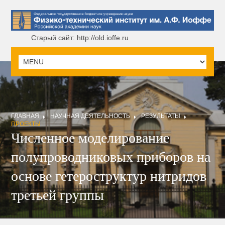
Старый сайт: http://old.ioffe.ru
ГЛАВНАЯ
НАУЧНАЯ ДЕЯТЕЛЬНОСТЬ
РЕЗУЛЬТАТЫ
ПРОЕКТЫ
Численное моделирование
полупроводниковых приборов на
основе гетероструктур нитридов
третьей группы