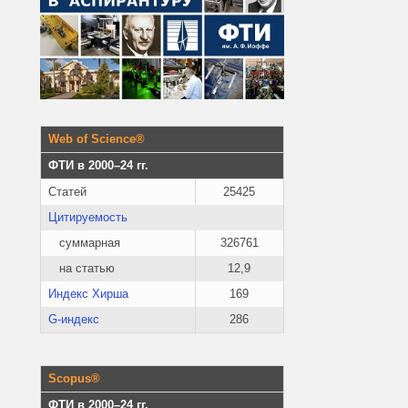
Web of Science®
ФТИ в 2000–24 гг.
Статей
25425
Цитируемость
суммарная
326761
на статью
12,9
Индекс Хирша
169
G-индекс
286
Scopus®
ФТИ в 2000–24 гг.