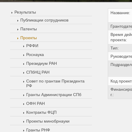
Результаты
Название:
Публикации сотрудников
Грантодате
Патенты
Время дей
Проекты
проекта:
РФФИ
Тип:
Роснаука
Руководите
Президиум РАН
Подраздел
СПбНЦ РАН
Совет по грантам Президента
Код проект
РФ
Финансиро
Гранты Администрации СПб
г.:
ОФН РАН
Контракты ФЦП
Проекты минобрнауки
Гранты РНФ