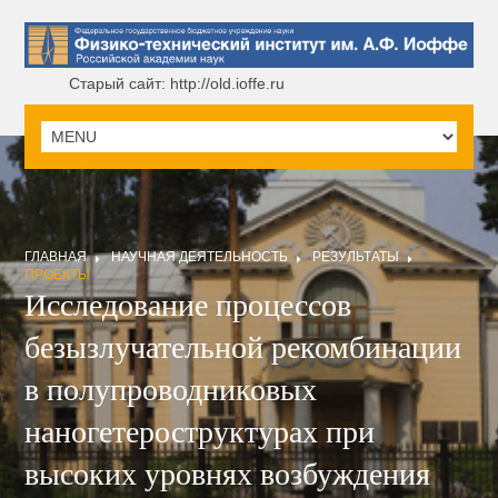
Старый сайт: http://old.ioffe.ru
ГЛАВНАЯ
НАУЧНАЯ ДЕЯТЕЛЬНОСТЬ
РЕЗУЛЬТАТЫ
ПРОЕКТЫ
Исследование процессов
безызлучательной рекомбинации
в полупроводниковых
наногетероструктурах при
высоких уровнях возбуждения