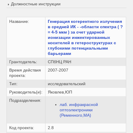
Должностные инструкции
Название:
Генерация когерентного излучения
в средней ИК - -области спектра ( ?
= 4-5 мкм ) за счет ударной
ионизации инжектированных
носителей в гетероструктурах с
глубокими потенциальными
барьерами
Грантодатель:
СПбНЦ РАН
Время действия
2007-2007
проекта:
Тип:
исследовательский
Руководитель(и):
Яковлев,ЮП
Подразделения:
лаб. инфракрасной
оптоэлектроники
(Ременного,МА)
Код проекта:
2.8