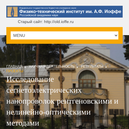
Старый сайт: http://old.ioffe.ru
ГЛАВНАЯ
НАУЧНАЯ ДЕЯТЕЛЬНОСТЬ
РЕЗУЛЬТАТЫ
ПРОЕКТЫ
Исследование
сегнетоэлектрических
нанопроволок рентгеновскими и
нелинейно-оптическими
методами