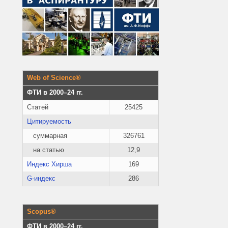
Web of Science®
ФТИ в 2000–24 гг.
Статей
25425
Цитируемость
суммарная
326761
на статью
12,9
Индекс Хирша
169
G-индекс
286
Scopus®
ФТИ в 2000–24 гг.