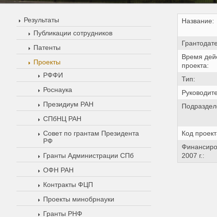
Результаты
Название:
Публикации сотрудников
Грантодате
Патенты
Время дей
Проекты
проекта:
РФФИ
Тип:
Роснаука
Руководите
Президиум РАН
Подраздел
СПбНЦ РАН
Совет по грантам Президента
Код проект
РФ
Финансиро
Гранты Администрации СПб
2007 г.:
ОФН РАН
Контракты ФЦП
Проекты минобрнауки
Гранты РНФ