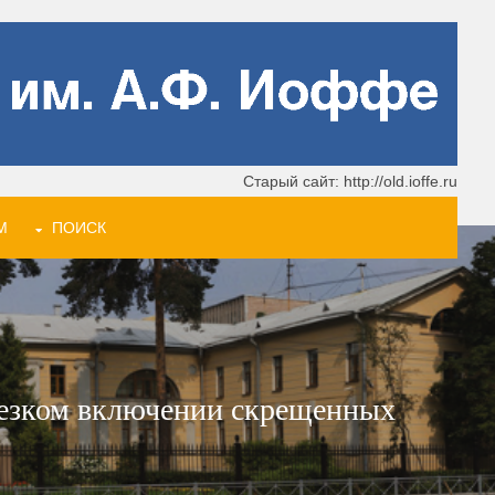
Старый сайт: http://old.ioffe.ru
М
ПОИСК
резком включении скрещенных