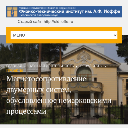
Старый сайт: http://old.ioffe.ru
ГЛАВНАЯ
НАУЧНАЯ ДЕЯТЕЛЬНОСТЬ
РЕЗУЛЬТАТЫ
ПРОЕКТЫ
Магнетосопротивление
двумерных систем,
обусловленное немарковскими
процессами