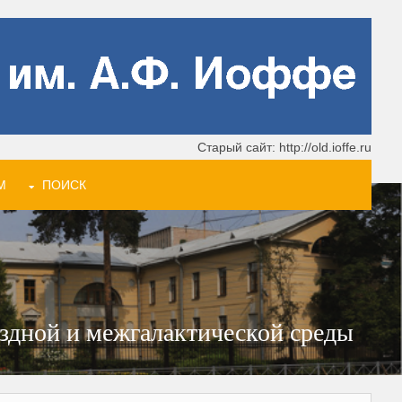
Старый сайт: http://old.ioffe.ru
М
ПОИСК
ездной и межгалактической среды