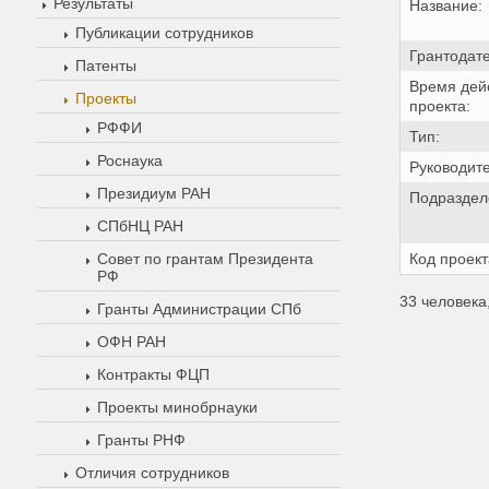
Результаты
Название:
Публикации сотрудников
Грантодате
Патенты
Время дей
Проекты
проекта:
РФФИ
Тип:
Роснаука
Руководите
Президиум РАН
Подраздел
СПбНЦ РАН
Совет по грантам Президента
Код проект
РФ
33 человека
Гранты Администрации СПб
ОФН РАН
Контракты ФЦП
Проекты минобрнауки
Гранты РНФ
Отличия сотрудников