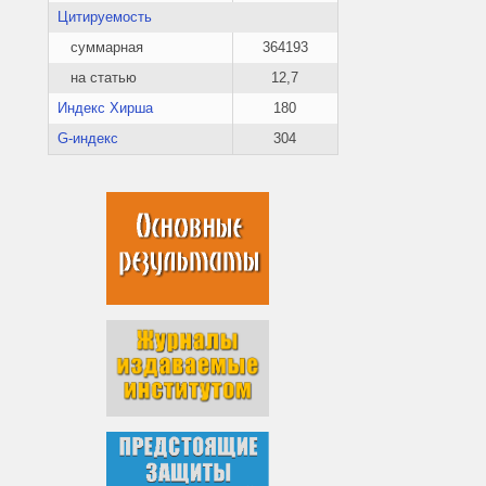
Цитируемость
суммарная
364193
на статью
12,7
Индекс Хирша
180
G-индекс
304