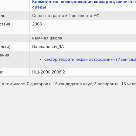
Космология, спектроскопия квазаров, физика 
среды
ль:
Совет по грантам Президента РФ
ствия
2008
научная школа
ль(и):
Варшалович,ДА
ения:
сектор теоретической астрофизики (Иванчика
а:
НШ-2600.2008.2
, в том числе 7 докторов и 16 кандидатов наук, 3 аспиранта. 16 чел