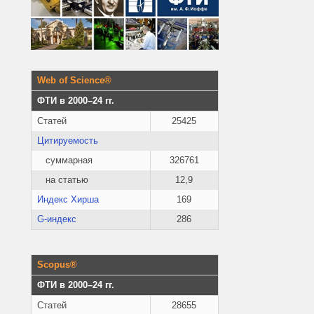
Web of Science®
ФТИ в 2000–24 гг.
Статей
25425
Цитируемость
суммарная
326761
на статью
12,9
Индекс Хирша
169
G-индекс
286
Scopus®
ФТИ в 2000–24 гг.
Статей
28655