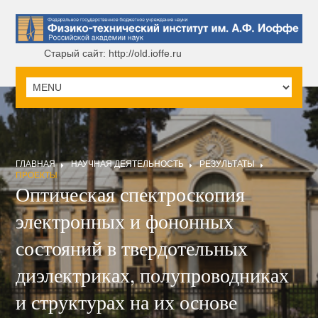
Старый сайт: http://old.ioffe.ru
ГЛАВНАЯ
НАУЧНАЯ ДЕЯТЕЛЬНОСТЬ
РЕЗУЛЬТАТЫ
ПРОЕКТЫ
Оптическая спектроскопия
электронных и фононных
состояний в твердотельных
диэлектриках, полупроводниках
и структурах на их основе