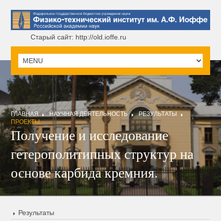
Старый сайт: http://old.ioffe.ru
ГЛАВНАЯ
НАУЧНАЯ ДЕЯТЕЛЬНОСТЬ
РЕЗУЛЬТАТЫ
ПРОЕКТЫ
Получение и исследование
гетерополитипных структур на
основе карбида кремния.
Результаты