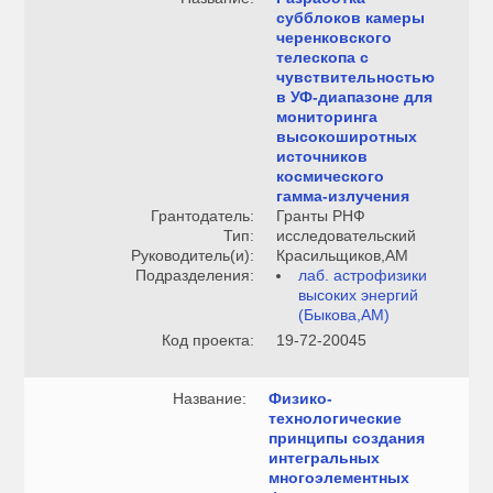
субблоков камеры
черенковского
телескопа с
чувствительностью
в УФ-диапазоне для
мониторинга
высокоширотных
источников
космического
гамма-излучения
Грантодатель:
Гранты РНФ
Тип:
исследовательский
Руководитель(и):
Красильщиков,АМ
Подразделения:
лаб. астрофизики
высоких энергий
(Быкова,АМ)
Код проекта:
19-72-20045
Название:
Физико-
технологические
принципы создания
интегральных
многоэлементных