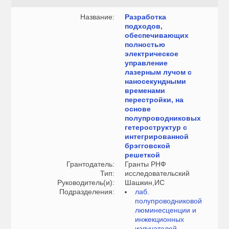
Название:
Разработка
подходов,
обеспечивающих
полностью
электрическое
управление
лазерным лучом с
наносекундными
временами
перестройки, на
основе
полупроводниковых
гетероструктур с
интегрированной
брэгговской
решеткой
Грантодатель:
Гранты РНФ
Тип:
исследовательский
Руководитель(и):
Шашкин,ИС
Подразделения:
лаб.
полупроводниковой
люминесценции и
инжекционных
излучателей