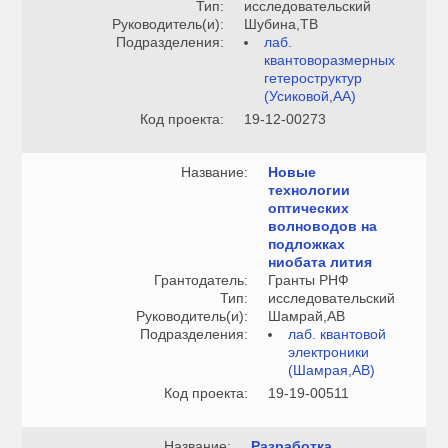
Тип:
исследовательский
Руководитель(и):
Шубина,ТВ
Подразделения:
лаб.
квантоворазмерных
гетероструктур
(Усиковой,АА)
Код проекта:
19-12-00273
Название:
Новые
технологии
оптических
волноводов на
подложках
ниобата лития
Грантодатель:
Гранты РНФ
Тип:
исследовательский
Руководитель(и):
Шамрай,АВ
Подразделения:
лаб. квантовой
электроники
(Шамрая,АВ)
Код проекта:
19-19-00511
Название:
Разработка