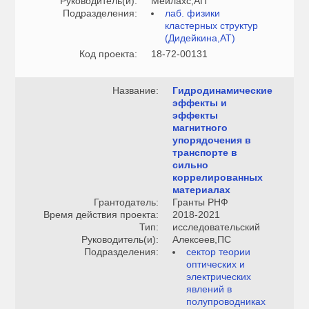
Руководитель(и):
Мейлахс,АП
Подразделения:
лаб. физики
кластерных структур
(Дидейкина,АТ)
Код проекта:
18-72-00131
Название:
Гидродинамические
эффекты и
эффекты
магнитного
упорядочения в
транспорте в
сильно
коррелированных
материалах
Грантодатель:
Гранты РНФ
Время действия проекта:
2018-2021
Тип:
исследовательский
Руководитель(и):
Алексеев,ПС
Подразделения:
сектор теории
оптических и
электрических
явлений в
полупроводниках