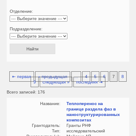
Отделение:
Подразделение:
⇤ первая
« предыдущая
…
4
5
6
7
8
9
следующая »
последняя ⇥
Всего записей: 176
Название:
Теплоперенос на
границе раздела фаз в
наноструктурированных
композитах
Грантодатель:
Гранты РНФ
Тип:
исследовательский