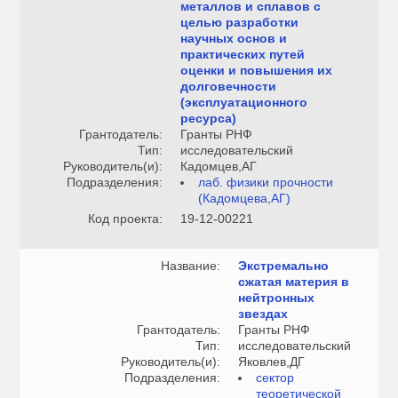
металлов и сплавов с
целью разработки
научных основ и
практических путей
оценки и повышения их
долговечности
(эксплуатационного
ресурса)
Грантодатель:
Гранты РНФ
Тип:
исследовательский
Руководитель(и):
Кадомцев,АГ
Подразделения:
лаб. физики прочности
(Кадомцева,АГ)
Код проекта:
19-12-00221
Название:
Экстремально
сжатая материя в
нейтронных
звездах
Грантодатель:
Гранты РНФ
Тип:
исследовательский
Руководитель(и):
Яковлев,ДГ
Подразделения:
сектор
теоретической