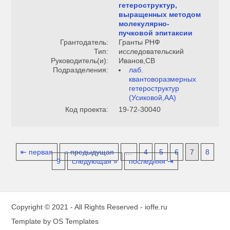
гетероструктур,
выращенных методом
молекулярно-
пучковой эпитаксии
Грантодатель:
Гранты РНФ
Тип:
исследовательский
Руководитель(и):
Иванов,СВ
Подразделения:
лаб.
квантоворазмерных
гетероструктур
(Усиковой,АА)
Код проекта:
19-72-30040
⇤ первая
« предыдущая
…
4
5
6
7
8
9
следующая »
последняя ⇥
Copyright © 2021 - All Rights Reserved -
ioffe.ru
Template by
OS Templates