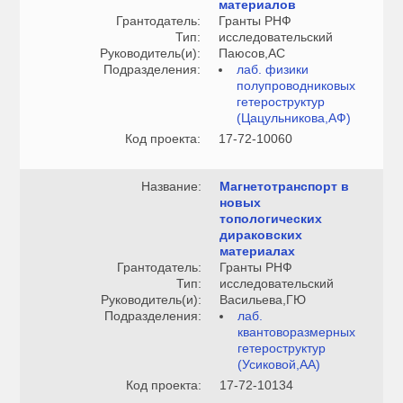
материалов
Грантодатель:
Гранты РНФ
Тип:
исследовательский
Руководитель(и):
Паюсов,АС
Подразделения:
лаб. физики
полупроводниковых
гетероструктур
(Цацульникова,АФ)
Код проекта:
17-72-10060
Название:
Магнетотранспорт в
новых
топологических
дираковских
материалах
Грантодатель:
Гранты РНФ
Тип:
исследовательский
Руководитель(и):
Васильева,ГЮ
Подразделения:
лаб.
квантоворазмерных
гетероструктур
(Усиковой,АА)
Код проекта:
17-72-10134