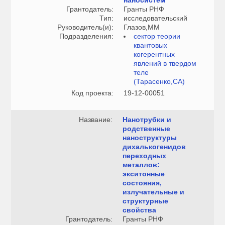
наносистем
Грантодатель:
Гранты РНФ
Тип:
исследовательский
Руководитель(и):
Глазов,ММ
Подразделения:
сектор теории
квантовых
когерентных
явлений в твердом
теле
(Тарасенко,СА)
Код проекта:
19-12-00051
Название:
Нанотрубки и
родственные
наноструктуры
дихалькогенидов
переходных
металлов:
экситонные
состояния,
излучательные и
структурные
свойства
Грантодатель:
Гранты РНФ