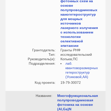
фотонных схем на
основе
полупроводниковых
наногетероструктур
для мощных
источников
лазерного излучения
с использованием
технологии
селективной
эпитаксии
Грантодатель:
Гранты РНФ
Тип:
исследовательский
Руководитель(и):
Копьев,ПС
Подразделения:
лаб.
квантоворазмерных
гетероструктур
(Усиковой,АА)
Код проекта:
19-79-30072
Название:
Многофункциональная
полупроводниковая
фотоника на основе
(Al,Ga)N