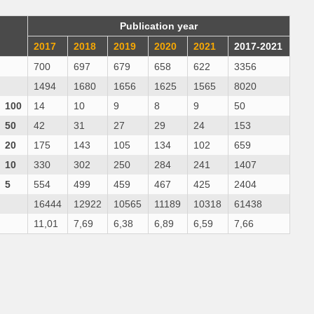
Publication year
2017
2018
2019
2020
2021
2017-2021
700
697
679
658
622
3356
1494
1680
1656
1625
1565
8020
100
14
10
9
8
9
50
50
42
31
27
29
24
153
20
175
143
105
134
102
659
10
330
302
250
284
241
1407
5
554
499
459
467
425
2404
16444
12922
10565
11189
10318
61438
11,01
7,69
6,38
6,89
6,59
7,66