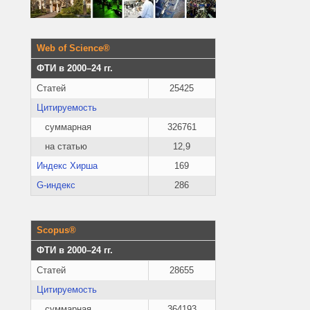
Web of Science®
ФТИ в 2000–24 гг.
Статей
25425
Цитируемость
суммарная
326761
на статью
12,9
Индекс Хирша
169
G-индекс
286
Scopus®
ФТИ в 2000–24 гг.
Статей
28655
Цитируемость
суммарная
364193