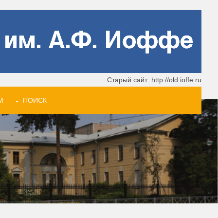
Старый сайт: http://old.ioffe.ru
М
ПОИСК