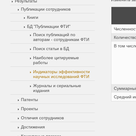
Результаты
Публикации сотрудников
Книги
БД "Публикации ФТИ"
Численнос
Поиск публикаций по
Количеств
авторам - сотрудникам ФТИ
В том чис
Поиск статьи в БД
Наиболее цитируемые
работы
Индикаторы эффективности
научных исследований ФТИ
Журналы и сериальные
Суммарный
издания
Средний и
Патенты
Проекты
Отличия сотрудников
Достижения
Конкурсные премии