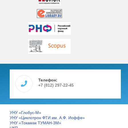
Телефон:
+7 (812) 297-22-45
УНУ «Глобус-М»
УНУ «Циклотрон ФТИ им. А.Ф. Иоффе»
УНУ «Токамак ТУМАН-3М»
ЦКП