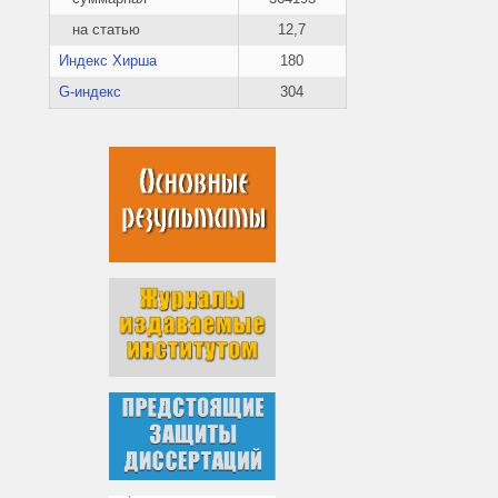
на статью
12,7
Индекс Хирша
180
G-индекс
304